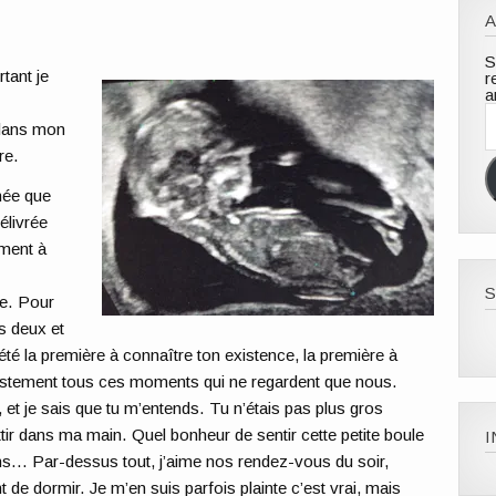
A
S
tant je
r
a
A
e
 dans mon
m
re.
née que
élivrée
ment à
S
ée. Pour
s deux et
 été la première à connaître ton existence, la première à
ïstement tous ces moments qui ne regardent que nous.
, et je sais que tu m’entends. Tu n’étais pas plus gros
tir dans ma main. Quel bonheur de sentir cette petite boule
s… Par-dessus tout, j’aime nos rendez-vous du soir,
de dormir. Je m’en suis parfois plainte c’est vrai, mais