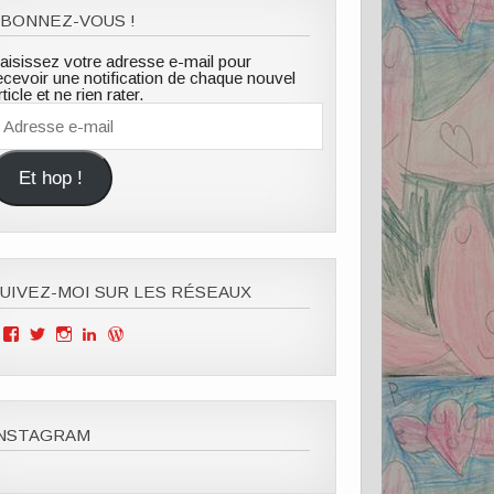
BONNEZ-VOUS !
aisissez votre adresse e-mail pour
ecevoir une notification de chaque nouvel
rticle et ne rien rater.
dresse
-
ail
Et hop !
UIVEZ-MOI SUR LES RÉSEAUX
Voir
Voir
Voir
Voir
Voir
le
le
le
le
le
profil
profil
profil
profil
profil
de
de
de
de
de
Mille
ClOutteryck
milleviesdemaman
Clémence
cyberclem
Vies
sur
sur
outteryck
sur
INSTAGRAM
de
Twitter
Instagram
sur
WordPress.org
Maman
LinkedIn
sur
Facebook