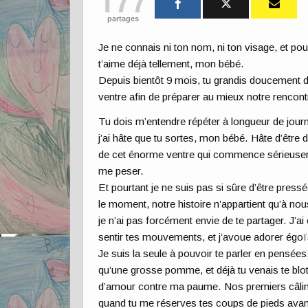
177
partages
Je ne connais ni ton nom, ni ton visage, et pour
t’aime déjà tellement, mon bébé.
Depuis bientôt 9 mois, tu grandis doucement
ventre afin de préparer au mieux notre rencont
Tu dois m’entendre répéter à longueur de jour
j’ai hâte que tu sortes, mon bébé. Hâte d’être d
de cet énorme ventre qui commence sérieuse
me peser.
Et pourtant je ne suis pas si sûre d’être press
le moment, notre histoire n’appartient qu’à nou
je n’ai pas forcément envie de te partager. J’ai
sentir tes mouvements, et j’avoue adorer égo
Je suis la seule à pouvoir te parler en pensées
qu’une grosse pomme, et déjà tu venais te blot
d’amour contre ma paume. Nos premiers câlin
quand tu me réserves tes coups de pieds avant 