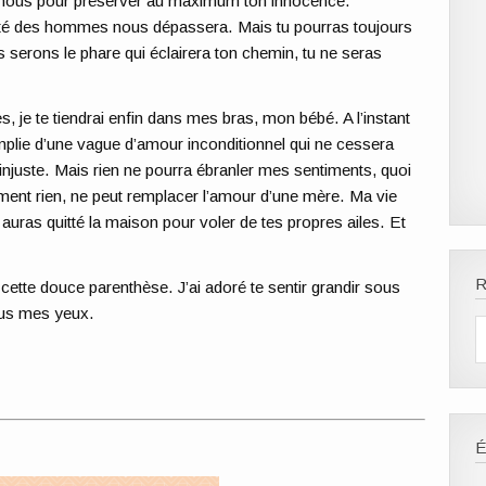
r nous pour préserver au maximum ton innocence.
uauté des hommes nous dépassera. Mais tu pourras toujours
s serons le phare qui éclairera ton chemin, tu ne seras
, je te tiendrai enfin dans mes bras, mon bébé. A l’instant
emplie d’une vague d’amour inconditionnel qui ne cessera
 injuste. Mais rien ne pourra ébranler mes sentiments, quoi
aiment rien, ne peut remplacer l’amour d’une mère. Ma vie
 auras quitté la maison pour voler de tes propres ailes. Et
R
ette douce parenthèse. J’ai adoré te sentir grandir sous
sous mes yeux.