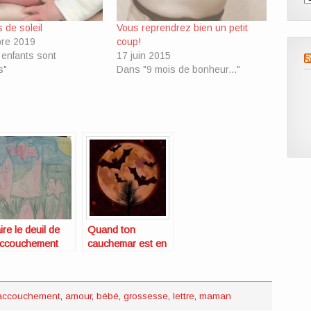
 de soleil
Vous reprendrez bien un petit
re 2019
coup!
enfants sont
17 juin 2015
s"
Dans "9 mois de bonheur..."
ire le deuil de
Quand ton
accouchement
cauchemar est en
vé
avance…
accouchement
,
amour
,
bébé
,
grossesse
,
lettre
,
maman