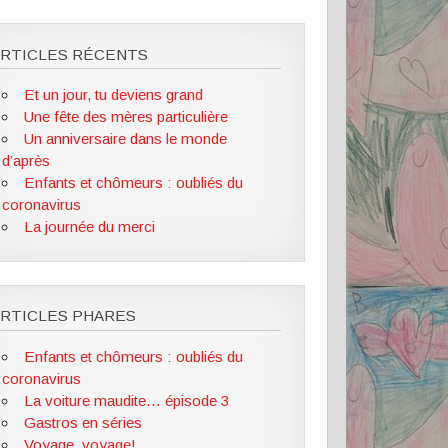
ARTICLES RÉCENTS
Et un jour, tu deviens grand
Une fête des mères particulière
Un anniversaire dans le monde
d’après
Enfants et chômeurs : oubliés du
coronavirus
La journée du merci
RTICLES PHARES
Enfants et chômeurs : oubliés du
coronavirus
La voiture maudite... épisode 3
Gastros en séries
Voyage, voyage!