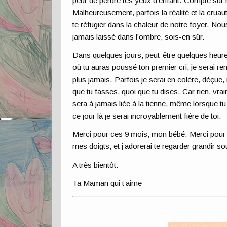
peur de perdre tes yeux d’enfant. Compte su
Malheureusement, parfois la réalité et la cr
te réfugier dans la chaleur de notre foyer. Nou
jamais laissé dans l’ombre, sois-en sûr.
Dans quelques jours, peut-être quelques heures
où tu auras poussé ton premier cri, je serai r
plus jamais. Parfois je serai en colère, déçue,
que tu fasses, quoi que tu dises. Car rien, vr
sera à jamais liée à la tienne, même lorsque tu
ce jour là je serai incroyablement fière de toi.
Merci pour ces 9 mois, mon bébé. Merci pour c
mes doigts, et j’adorerai te regarder grandir 
A très bientôt.
Ta Maman qui t’aime