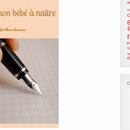
a
a
p
s
va
é