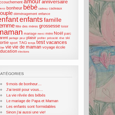
amour
anniversaire
ccouchement
bébé
bonheur
cadeaux
venir
cadeau
couple
déménagement
enfance
enfant
enfants
famille
femme
grossesse
fête des mères
loisir
maman
Noël
mariage
mère
parc
merci
arent
plaisir
ski
partage
peur
profiter
précocité
rêve
test
vacances
ortie
TAG
sport
temps
vie
vie de maman
voyage
école
lise
ducation
élections
CATÉGORIES
9 mois de bonheur…
J'ai testé pour vous…
La vie rêvée des bébés
Le mariage de Papa et Maman
Les enfants sont formidables
Sinon j'ai aussi une vie!