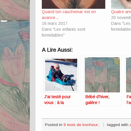
Quand ton cauchemar est en
Quatre ans
avance…
20 novemb
16 mars 2017
Dans "Les 
Dans "Les enfants sont
formidable
formidables"
A Lire Aussi:
J’ai testé pour
Bébé d’hiver,
Fa
vous : à la
galère !
l’
montagne avec
rê
bébé
Posted in
9 mois de bonheur...
tagged with