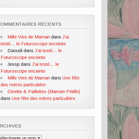
COMMENTAIRES RÉCENTS
Mille Vies de Maman
dans
J’ai
testé… le Futuroscope enceinte
Daoudi
dans
J’ai testé… le
Futuroscope enceinte
Jessp
dans
J’ai testé… le
Futuroscope enceinte
Mille Vies de Maman
dans
Une fête
des mères particulière
Dinette & Paillettes (Maman Pétille)
dans
Une fête des mères particulière
ARCHIVES
rchives