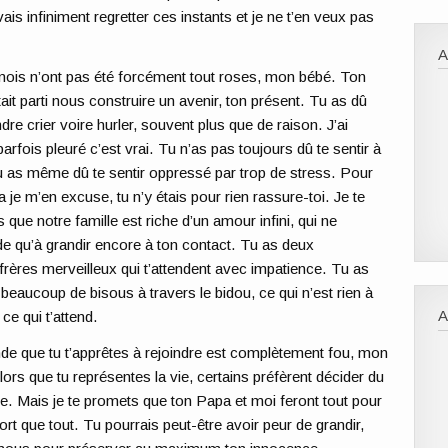
vais infiniment regretter ces instants et je ne t’en veux pas
ois n’ont pas été forcément tout roses, mon bébé. Ton
ait parti nous construire un avenir, ton présent. Tu as dû
dre crier voire hurler, souvent plus que de raison. J’ai
rfois pleuré c’est vrai. Tu n’as pas toujours dû te sentir à
 tu as même dû te sentir oppressé par trop de stress. Pour
a je m’en excuse, tu n’y étais pour rien rassure-toi. Je te
 que notre famille est riche d’un amour infini, qui ne
 qu’à grandir encore à ton contact. Tu as deux
frères merveilleux qui t’attendent avec impatience. Tu as
 beaucoup de bisous à travers le bidou, ce qui n’est rien à
A
ce qui t’attend.
e que tu t’apprêtes à rejoindre est complètement fou, mon
lors que tu représentes la vie, certains préfèrent décider du
re. Mais je te promets que ton Papa et moi feront tout pour
ort que tout. Tu pourrais peut-être avoir peur de grandir,