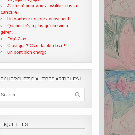
J'ai testé pour vous : Walibi sous la
canicule
Un bonheur toujours aussi neuf...
Quand il n'y a plus qu'une vie à
gérer...
Déjà 2 ans...
C'est qui ? C'est le plombier !
Un pont bien chargé
ECHERCHEZ D’AUTRES ARTICLES !
ÉTIQUETTES