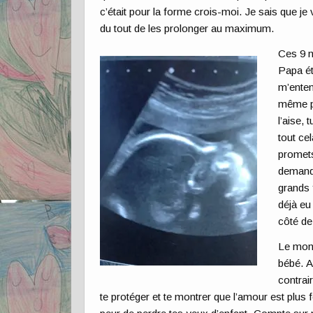
c’était pour la forme crois-moi. Je sais que je 
du tout de les prolonger au maximum.
Ces 9 m
Papa ét
m’enten
même pa
l’aise,
tout cel
promets
demande
grands 
déjà eu
côté de 
Le mond
bébé. A
contrai
te protéger et te montrer que l’amour est plus f