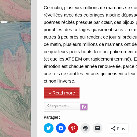
Ce matin, plusieurs millions de mamans se so
réveillées avec des coloriages à peine dépass
poèmes récités presque par cœur, des bijoux
portables, des collages quasiment secs… et mi
autres à peu près qui rendent ce jour si précie
ce matin, plusieurs millions de mamans ont d
ce que leurs petits bouts leur ont patiemment
(et que les ATSEM ont rapidement terminé). Et
émotion est chaque année renouvelée, parce 
une fois ce sont les enfants qui pensent à le
et non l’inverse.
» Read more
Partager :
Cliquez
Cliquez
Cliquez
Cliquer
Cliquer
Plus
pour
pour
pour
pour
pour
partager
partager
partager
imprimer(ouvre
envoyer