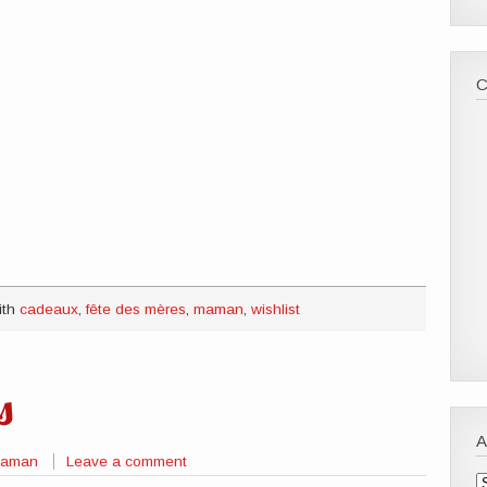
ith
cadeaux
,
fête des mères
,
maman
,
wishlist
s
 Maman
Leave a comment
A