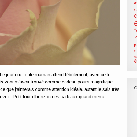
a
a
p
s
va
é
 Le jour que toute maman attend fébrilement, avec cette
ants vont m’avoir trouvé comme cadeau
pourri
magnifique
ce que j’aimerais comme attention idéale, autant je sais très
cevoir. Petit tour d’horizon des cadeaux quand même