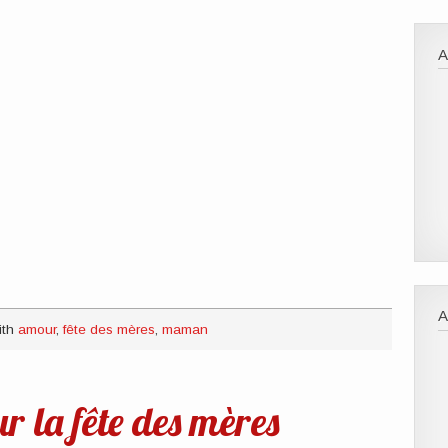
A
ith
amour
,
fête des mères
,
maman
r la fête des mères