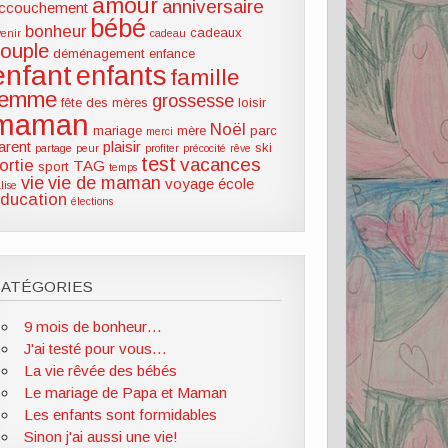
amour
anniversaire
ccouchement
bébé
bonheur
cadeaux
venir
cadeau
couple
déménagement
enfance
enfant
enfants
famille
femme
grossesse
fête des mères
loisir
maman
Noël
mariage
mère
parc
merci
arent
plaisir
ski
partage
peur
profiter
précocité
rêve
test
vacances
ortie
TAG
sport
temps
vie
vie de maman
voyage
école
lise
ducation
élections
CATÉGORIES
9 mois de bonheur…
J'ai testé pour vous…
La vie rêvée des bébés
Le mariage de Papa et Maman
Les enfants sont formidables
Sinon j'ai aussi une vie!