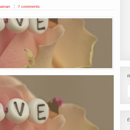
 Maman
7 comments
R