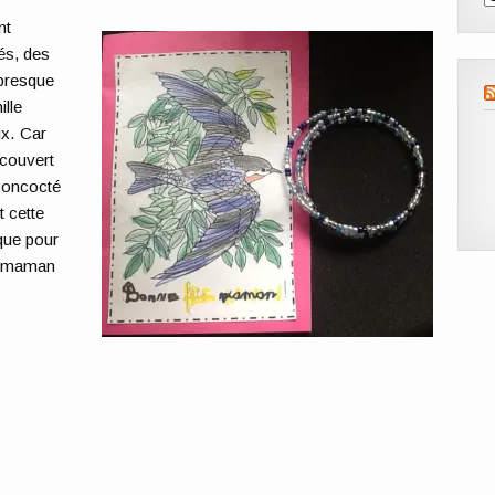
nt
és, des
 presque
lle
ux. Car
écouvert
 concocté
 cette
que pour
ur maman