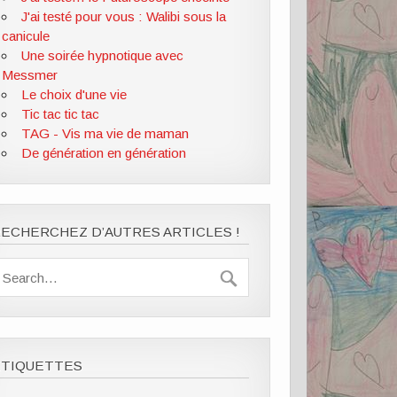
J'ai testé pour vous : Walibi sous la
canicule
Une soirée hypnotique avec
Messmer
Le choix d'une vie
Tic tac tic tac
TAG - Vis ma vie de maman
De génération en génération
ECHERCHEZ D’AUTRES ARTICLES !
ÉTIQUETTES