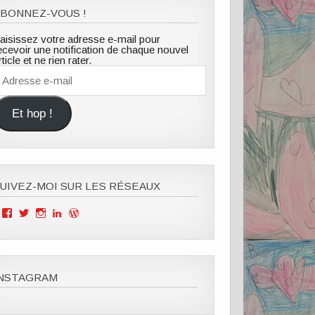
BONNEZ-VOUS !
aisissez votre adresse e-mail pour
ecevoir une notification de chaque nouvel
rticle et ne rien rater.
dresse
-
ail
Et hop !
UIVEZ-MOI SUR LES RÉSEAUX
Voir
Voir
Voir
Voir
Voir
le
le
le
le
le
profil
profil
profil
profil
profil
de
de
de
de
de
Mille
ClOutteryck
milleviesdemaman
Clémence
cyberclem
Vies
sur
sur
outteryck
sur
INSTAGRAM
de
Twitter
Instagram
sur
WordPress.org
Maman
LinkedIn
sur
Facebook