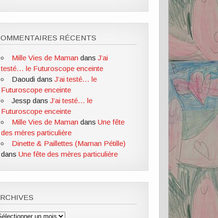
COMMENTAIRES RÉCENTS
Mille Vies de Maman
dans
J’ai
testé… le Futuroscope enceinte
Daoudi
dans
J’ai testé… le
Futuroscope enceinte
Jessp
dans
J’ai testé… le
Futuroscope enceinte
Mille Vies de Maman
dans
Une fête
des mères particulière
Dinette & Paillettes (Maman Pétille)
dans
Une fête des mères particulière
ARCHIVES
rchives