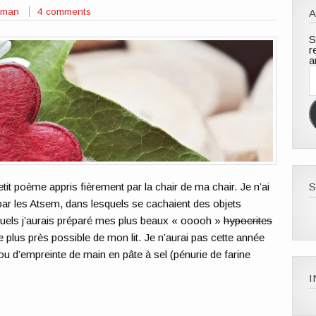
Maman
4 comments
A
S
r
a
A
e
m
etit poème appris fièrement par la chair de ma chair. Je n’ai
S
ar les Atsem, dans lesquels se cachaient des objets
quels j’aurais préparé mes plus beaux « ooooh »
hypocrites
 plus près possible de mon lit. Je n’aurai pas cette année
 ou d’empreinte de main en pâte à sel (pénurie de farine