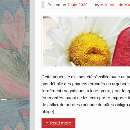
Posted on
7 juin 2020
by
Mille Vies de 
Cette année, je n’ai pas été réveillée avec un p
pas déballé des paquets terminés en urgence p
forcément magnifiques à leurs yeux, pour les
émerveillés, avant de les
entreposer
exposer le
de collier de nouilles (pénurie de pâtes oblige)
oblige).
» Read more