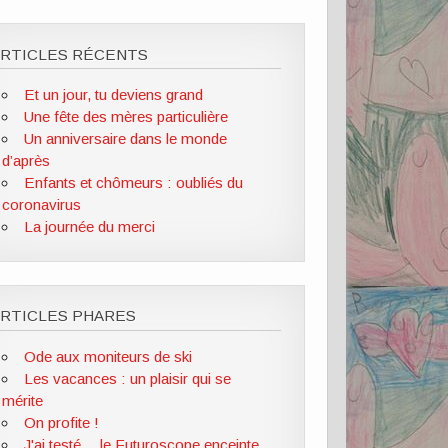
ARTICLES RÉCENTS
Et un jour, tu deviens grand
Une fête des mères particulière
Un anniversaire dans le monde
d’après
Enfants et chômeurs : oubliés du
coronavirus
La journée du merci
RTICLES PHARES
Ode aux moniteurs de ski
Les vacances : un plaisir qui se
mérite
On profite !
J'ai testé... le Futuroscope enceinte