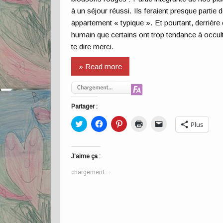
à un séjour réussi. Ils feraient presque partie
appartement « typique ». Et pourtant, derrière
humain que certains ont trop tendance à occult
te dire merci.
» Read more
Partager :
Cliquez
Cliquez
Cliquez
Cliquer
Cliquer
Plus
pour
pour
pour
pour
pour
partager
partager
partager
imprimer(ouvre
envoyer
sur
sur
sur
dans
un
Twitter(ouvre
Facebook(ouvre
Pinterest(ouvre
une
lien
dans
dans
dans
nouvelle
par
J’aime ça :
une
une
une
fenêtre)
e-
nouvelle
nouvelle
nouvelle
mail
chargement…
fenêtre)
fenêtre)
fenêtre)
à
un
ami(ouvre
dans
une
nouvelle
fenêtre)