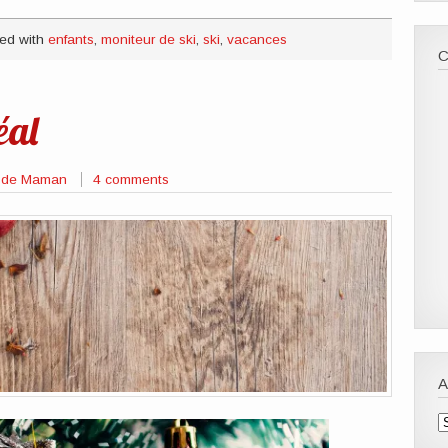
ed with
enfants
,
moniteur de ski
,
ski
,
vacances
éal
s de Maman
4 comments
A