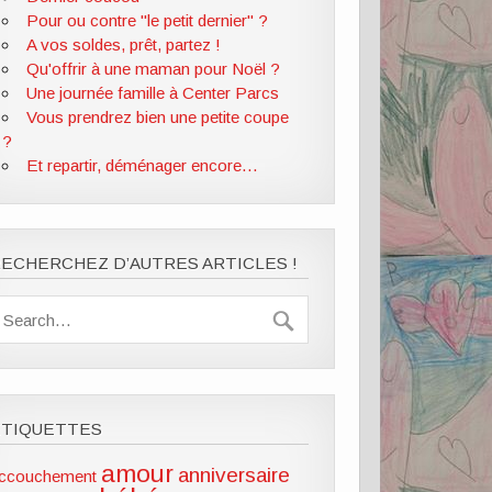
Pour ou contre "le petit dernier" ?
A vos soldes, prêt, partez !
Qu'offrir à une maman pour Noël ?
Une journée famille à Center Parcs
Vous prendrez bien une petite coupe
?
Et repartir, déménager encore...
ECHERCHEZ D’AUTRES ARTICLES !
ÉTIQUETTES
amour
anniversaire
ccouchement