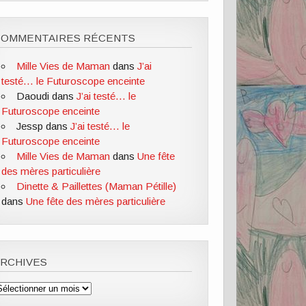
COMMENTAIRES RÉCENTS
Mille Vies de Maman
dans
J’ai
testé… le Futuroscope enceinte
Daoudi
dans
J’ai testé… le
Futuroscope enceinte
Jessp
dans
J’ai testé… le
Futuroscope enceinte
Mille Vies de Maman
dans
Une fête
des mères particulière
Dinette & Paillettes (Maman Pétille)
dans
Une fête des mères particulière
ARCHIVES
rchives