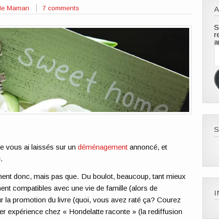
 de Maman
7 comments
A
S
r
a
A
e
m
S
e vous ai laissés sur un
déménagement
annoncé, et
.
ent donc, mais pas que. Du boulot, beaucoup, tant mieux
ent compatibles avec une vie de famille (alors de
 la promotion du livre (quoi, vous avez raté ça? Courez
r expérience chez « Hondelatte raconte » (la rediffusion