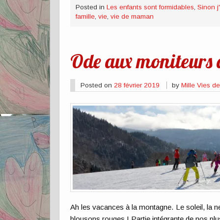
Posted in
Les enfants sont formidables
,
Sinon j
famille
,
vie
,
vie de maman
Ode aux moniteurs 
Posted on
28 février 2019
by
Mille Vies 
Ah les vacances à la montagne. Le soleil, la n
blousons rouges ! Partie intégrante de nos plu