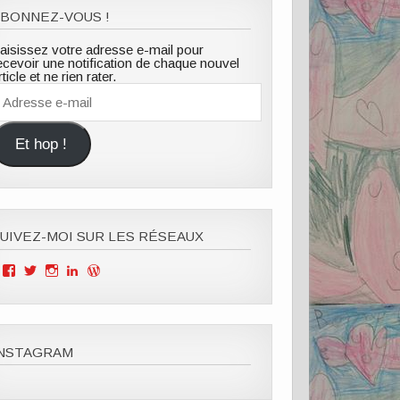
BONNEZ-VOUS !
aisissez votre adresse e-mail pour
ecevoir une notification de chaque nouvel
rticle et ne rien rater.
dresse
-
ail
Et hop !
UIVEZ-MOI SUR LES RÉSEAUX
Voir
Voir
Voir
Voir
Voir
le
le
le
le
le
profil
profil
profil
profil
profil
de
de
de
de
de
Mille
ClOutteryck
milleviesdemaman
Clémence
cyberclem
Vies
sur
sur
outteryck
sur
INSTAGRAM
de
Twitter
Instagram
sur
WordPress.org
Maman
LinkedIn
sur
Facebook