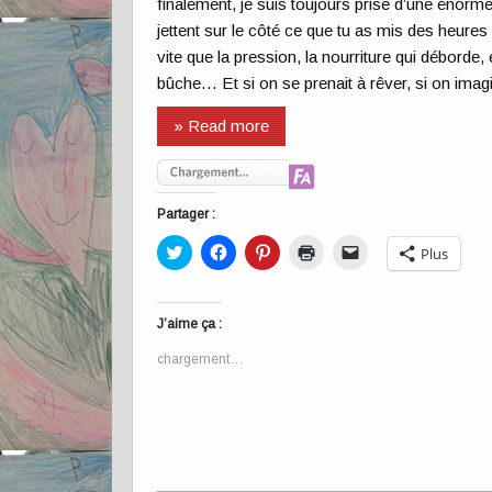
finalement, je suis toujours prise d’une énorme
jettent sur le côté ce que tu as mis des heures à
vite que la pression, la nourriture qui déborde,
bûche… Et si on se prenait à rêver, si on imagi
» Read more
Partager :
Cliquez
Cliquez
Cliquez
Cliquer
Cliquer
Plus
pour
pour
pour
pour
pour
partager
partager
partager
imprimer(ouvre
envoyer
sur
sur
sur
dans
un
Twitter(ouvre
Facebook(ouvre
Pinterest(ouvre
une
lien
dans
dans
dans
nouvelle
par
J’aime ça :
une
une
une
fenêtre)
e-
nouvelle
nouvelle
nouvelle
mail
chargement…
fenêtre)
fenêtre)
fenêtre)
à
un
ami(ouvre
dans
une
nouvelle
fenêtre)