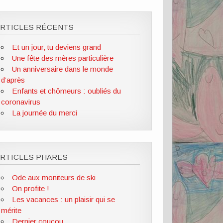
ARTICLES RÉCENTS
Et un jour, tu deviens grand
Une fête des mères particulière
Un anniversaire dans le monde
d’après
Enfants et chômeurs : oubliés du
coronavirus
La journée du merci
RTICLES PHARES
Ode aux moniteurs de ski
On profite !
Les vacances : un plaisir qui se
mérite
Dernier coucou