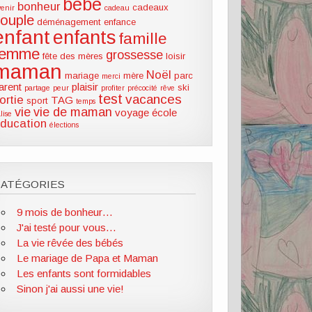
bébé
bonheur
cadeaux
venir
cadeau
couple
déménagement
enfance
enfant
enfants
famille
femme
grossesse
fête des mères
loisir
maman
Noël
mariage
mère
parc
merci
arent
plaisir
ski
partage
peur
profiter
précocité
rêve
test
vacances
ortie
TAG
sport
temps
vie
vie de maman
voyage
école
lise
ducation
élections
CATÉGORIES
9 mois de bonheur…
J'ai testé pour vous…
La vie rêvée des bébés
Le mariage de Papa et Maman
Les enfants sont formidables
Sinon j'ai aussi une vie!