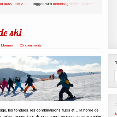
'ai aussi une vie!
tagged with
déménagement
,
enfants
,
de ski
de Maman
25 comments
R
eige, les fondues, les combinaisons fluos et… la horde de
a
s belles heures à ski, ils sont pour beaucoup indispensables