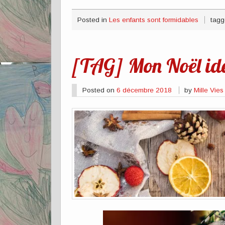
Posted in
Les enfants sont formidables
tagg
[TAG] Mon Noël id
Posted on
6 décembre 2018
by
Mille Vie