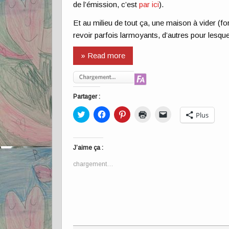
de l’émission, c’est
par ici
).
Et au milieu de tout ça, une maison à vider (f
revoir parfois larmoyants, d’autres pour lesq
» Read more
Partager :
Cliquez
Cliquez
Cliquez
Cliquer
Cliquer
Plus
pour
pour
pour
pour
pour
partager
partager
partager
imprimer(ouvre
envoyer
sur
sur
sur
dans
un
Twitter(ouvre
Facebook(ouvre
Pinterest(ouvre
une
lien
dans
dans
dans
nouvelle
par
J’aime ça :
une
une
une
fenêtre)
e-
nouvelle
nouvelle
nouvelle
mail
chargement…
fenêtre)
fenêtre)
fenêtre)
à
un
ami(ouvre
dans
une
nouvelle
fenêtre)