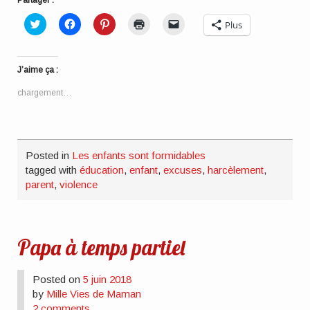
Cliquez
Cliquez
Cliquez
Cliquer
Cliquer
Plus
pour
pour
pour
pour
pour
partager
partager
partager
imprimer(ouvre
envoyer
sur
sur
sur
dans
un
Twitter(ouvre
Facebook(ouvre
Pinterest(ouvre
une
lien
dans
dans
dans
nouvelle
par
J’aime ça :
une
une
une
fenêtre)
e-
nouvelle
nouvelle
nouvelle
mail
fenêtre)
fenêtre)
fenêtre)
à
chargement…
un
ami(ouvre
dans
une
nouvelle
fenêtre)
Posted in
Les enfants sont formidables
tagged with
éducation
,
enfant
,
excuses
,
harcèlement
,
parent
,
violence
Papa à temps partiel
Posted on
5 juin 2018
by
Mille Vies de Maman
2 comments