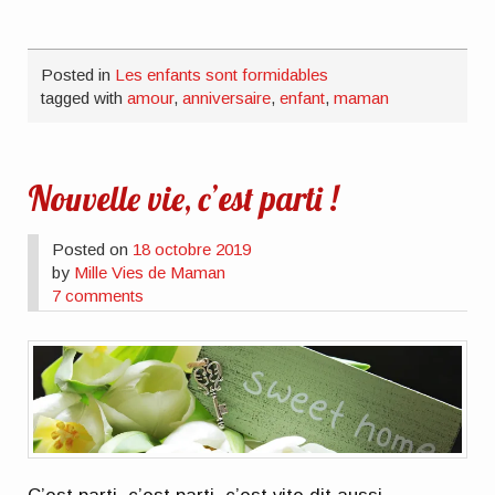
ami(ouvre
dans
une
nouvelle
fenêtre)
Posted in
Les enfants sont formidables
tagged with
amour
,
anniversaire
,
enfant
,
maman
Nouvelle vie, c’est parti !
Posted on
18 octobre 2019
by
Mille Vies de Maman
7 comments