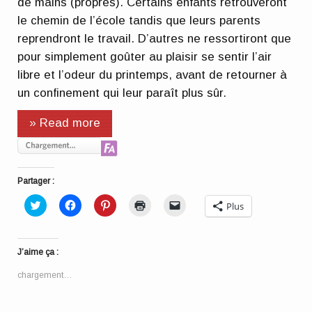
de mains (propres). Certains enfants retrouveront
le chemin de l’école tandis que leurs parents
reprendront le travail. D’autres ne ressortiront que
pour simplement goûter au plaisir se sentir l’air
libre et l’odeur du printemps, avant de retourner à
un confinement qui leur paraît plus sûr.
» Read more
Partager :
Cliquez
Cliquez
Cliquez
Cliquer
Cliquer
Plus
pour
pour
pour
pour
pour
partager
partager
partager
imprimer(ouvre
envoyer
sur
sur
sur
dans
un
Twitter(ouvre
Facebook(ouvre
Pinterest(ouvre
une
lien
dans
dans
dans
nouvelle
par
J’aime ça :
une
une
une
fenêtre)
e-
nouvelle
nouvelle
nouvelle
mail
fenêtre)
fenêtre)
fenêtre)
à
chargement…
un
ami(ouvre
dans