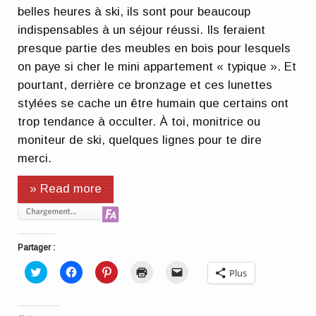
belles heures à ski, ils sont pour beaucoup
indispensables à un séjour réussi. Ils feraient
presque partie des meubles en bois pour lesquels
on paye si cher le mini appartement « typique ». Et
pourtant, derrière ce bronzage et ces lunettes
stylées se cache un être humain que certains ont
trop tendance à occulter. À toi, monitrice ou
moniteur de ski, quelques lignes pour te dire
merci.
» Read more
Partager :
Cliquez
Cliquez
Cliquez
Cliquer
Cliquer
Plus
pour
pour
pour
pour
pour
partager
partager
partager
imprimer(ouvre
envoyer
sur
sur
sur
dans
un
Twitter(ouvre
Facebook(ouvre
Pinterest(ouvre
une
lien