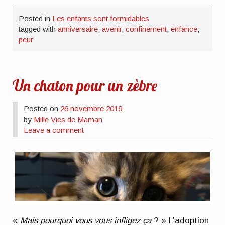
une
nouvelle
fenêtre)
Posted in
Les enfants sont formidables
tagged with
anniversaire
,
avenir
,
confinement
,
enfance
,
peur
Un chaton pour un zèbre
Posted on
26 novembre 2019
by
Mille Vies de Maman
Leave a comment
«
Mais pourquoi vous vous infligez ça
? » L’adoption