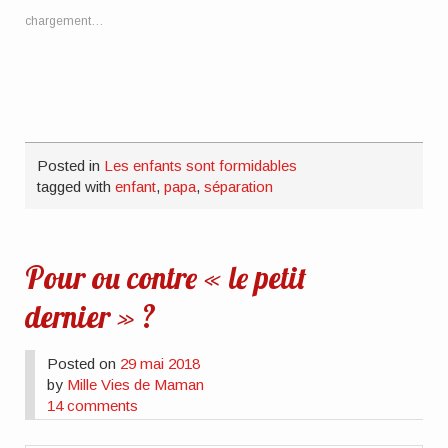
nouvelle
nouvelle
nouvelle
mail
fenêtre)
fenêtre)
fenêtre)
à
chargement…
un
ami(ouvre
dans
une
nouvelle
fenêtre)
Posted in
Les enfants sont formidables
tagged with
enfant
,
papa
,
séparation
Pour ou contre « le petit
dernier » ?
Posted on
29 mai 2018
by
Mille Vies de Maman
14 comments