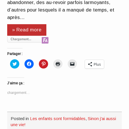
abandonner, des au-revoir parfois larmoyants,
d’autres pour lesquels il a manqué de temps, et
après…
» Read more
Partager :
Cliquez
Cliquez
Cliquez
Cliquer
Cliquer
Plus
pour
pour
pour
pour
pour
partager
partager
partager
imprimer(ouvre
envoyer
sur
sur
sur
dans
un
Twitter(ouvre
Facebook(ouvre
Pinterest(ouvre
une
lien
dans
dans
dans
nouvelle
par
J’aime ça :
une
une
une
fenêtre)
e-
nouvelle
nouvelle
nouvelle
mail
fenêtre)
fenêtre)
fenêtre)
à
chargement…
un
ami(ouvre
dans
une
nouvelle
fenêtre)
Posted in
Les enfants sont formidables
,
Sinon j'ai aussi
une vie!