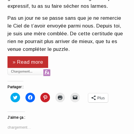
expressif, tu as su faire sécher nos larmes.
Pas un jour ne se passe sans que je ne remercie
le Ciel de t’avoir envoyée parmi nous. Depuis toi,
je suis une mère comblée. De cette certitude que
rien ne pourrait plus arriver de mieux, que tu es
venue compléter le puzzle.
» Read more
Partager :
Cliquez
Cliquez
Cliquez
Cliquer
Cliquer
Plus
pour
pour
pour
pour
pour
partager
partager
partager
imprimer(ouvre
envoyer
sur
sur
sur
dans
un
Twitter(ouvre
Facebook(ouvre
Pinterest(ouvre
une
lien
dans
dans
dans
nouvelle
par
J’aime ça :
une
une
une
fenêtre)
e-
nouvelle
nouvelle
nouvelle
mail
fenêtre)
fenêtre)
fenêtre)
à
chargement…
un