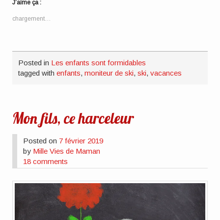
dans
dans
dans
nouvelle
par
J’aime ça :
une
une
une
fenêtre)
e-
nouvelle
nouvelle
nouvelle
mail
fenêtre)
fenêtre)
fenêtre)
à
chargement…
un
ami(ouvre
dans
une
nouvelle
fenêtre)
Posted in
Les enfants sont formidables
tagged with
enfants
,
moniteur de ski
,
ski
,
vacances
Mon fils, ce harceleur
Posted on
7 février 2019
by
Mille Vies de Maman
18 comments