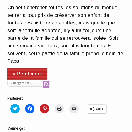
On peut chercher toutes les solutions du monde,
tenter à tout prix de préserver son enfant de
toutes ces histoires d’adultes, mais quelle que
soit la formule adoptée, il y aura toujours une
partie de la famille qui se retrouvera isolée. Soit
une semaine sur deux, soit plus longtemps. Et
souvent, cette partie de la famille prend le nom de
Papa.
» Read more
Partager :
Cliquez
Cliquez
Cliquez
Cliquer
Cliquer
Plus
pour
pour
pour
pour
pour
partager
partager
partager
imprimer(ouvre
envoyer
sur
sur
sur
dans
un
Twitter(ouvre
Facebook(ouvre
Pinterest(ouvre
une
lien
dans
dans
dans
nouvelle
par
J’aime ça :
une
une
une
fenêtre)
e-