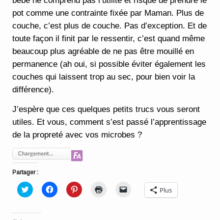
bébé ne comprend pas l’utilité et risque de prendre le
pot comme une contrainte fixée par Maman. Plus de
couche, c’est plus de couche. Pas d’exception. Et de
toute façon il finit par le ressentir, c’est quand même
beaucoup plus agréable de ne pas être mouillé en
permanence (ah oui, si possible éviter également les
couches qui laissent trop au sec, pour bien voir la
différence).
J’espère que ces quelques petits trucs vous seront
utiles. Et vous, comment s’est passé l’apprentissage
de la propreté avec vos microbes ?
Partager :
Cliquez
Cliquez
Cliquez
Cliquer
Cliquer
Plus
pour
pour
pour
pour
pour
partager
partager
partager
imprimer(ouvre
envoyer
sur
sur
sur
dans
un
Twitter(ouvre
Facebook(ouvre
Pinterest(ouvre
une
lien