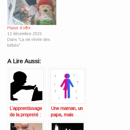
Plaisir d’offrir
12 décembre 2015
Dans "La vie rêvée des
bébés"
A Lire Aussi:
L’apprentissage
Une maman, un
de la propreté :
papa, mais
pour ou contre ?
seulement deux
bras…