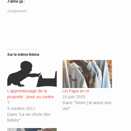
dans
dans
dans
nouvelle
par
J’aime ça :
une
une
une
fenêtre)
e-
nouvelle
nouvelle
nouvelle
mail
fenêtre)
fenêtre)
fenêtre)
à
chargement…
un
ami(ouvre
dans
une
nouvelle
fenêtre)
Sur le même thème
L’apprentissage de la
Un Papa en or
propreté : pour ou contre
19 juin 2015
?
Dans "Sinon j'ai aussi une
9 octobre 2017
vie!"
Dans "La vie rêvée des
bébés"