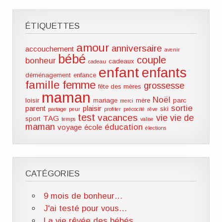
ÉTIQUETTES
amour
anniversaire
accouchement
avenir
bébé
couple
bonheur
cadeaux
cadeau
enfant
enfants
déménagement
enfance
famille
femme
grossesse
fête des mères
maman
Noël
loisir
mariage
mère
parc
merci
sortie
parent
plaisir
ski
partage
peur
profiter
précocité
rêve
test
vacances
vie
vie de
TAG
sport
temps
valise
maman
éducation
voyage
école
élections
CATÉGORIES
9 mois de bonheur…
J'ai testé pour vous…
La vie rêvée des bébés