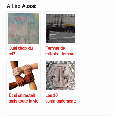
A Lire Aussi:
Quel choix du
Femme de
roi?
militaire, femme
de rugbyman,
même combat
Et si on restait
Les 10
amis toute la vie
commandements
?
du jeune père