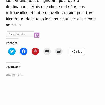
les cartons, tout en ignorant pour quelle
destination… Mais une chose est sûre, nos
retrouvailles et notre nouvelle vie sont pour très
bientôt, et dans tous les cas c’est une excellente
nouvelle.
Partager :
Cliquez
Cliquez
Cliquez
Cliquer
Cliquer
Plus
pour
pour
pour
pour
pour
partager
partager
partager
imprimer(ouvre
envoyer
sur
sur
sur
dans
un
Twitter(ouvre
Facebook(ouvre
Pinterest(ouvre
une
lien
dans
dans
dans
nouvelle
par
J’aime ça :
une
une
une
fenêtre)
e-
nouvelle
nouvelle
nouvelle
mail
fenêtre)
fenêtre)
fenêtre)
à
chargement…
un
ami(ouvre
dans
une
nouvelle
fenêtre)