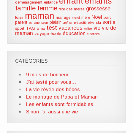
enfant
enfants
déménagement
enfance
famille
femme
grossesse
fête des mères
maman
Noël
loisir
mariage
mère
parc
merci
sortie
parent
plaisir
ski
partage
peur
profiter
précocité
rêve
test
vacances
vie
vie de
TAG
sport
temps
valise
maman
éducation
voyage
école
élections
CATÉGORIES
9 mois de bonheur…
J'ai testé pour vous…
La vie rêvée des bébés
Le mariage de Papa et Maman
Les enfants sont formidables
Sinon j'ai aussi une vie!