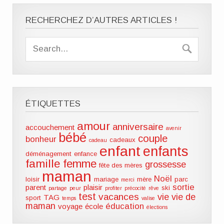
RECHERCHEZ D’AUTRES ARTICLES !
ÉTIQUETTES
amour
anniversaire
accouchement
avenir
bébé
couple
bonheur
cadeaux
cadeau
enfant
enfants
déménagement
enfance
famille
femme
grossesse
fête des mères
maman
Noël
loisir
mariage
mère
parc
merci
sortie
parent
plaisir
ski
partage
peur
profiter
précocité
rêve
test
vacances
vie
vie de
TAG
sport
temps
valise
maman
éducation
voyage
école
élections