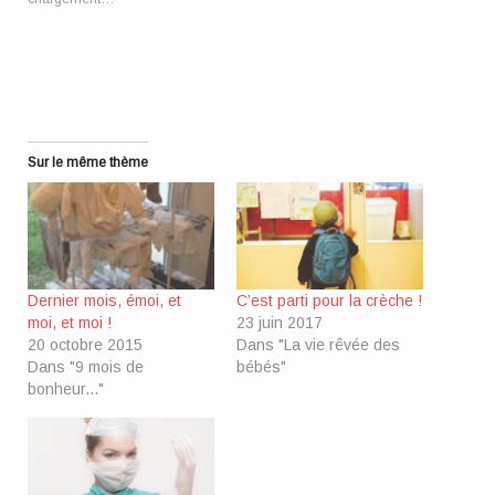
un
ami(ouvre
dans
une
nouvelle
fenêtre)
Sur le même thème
Dernier mois, émoi, et
C’est parti pour la crèche !
moi, et moi !
23 juin 2017
20 octobre 2015
Dans "La vie rêvée des
Dans "9 mois de
bébés"
bonheur..."