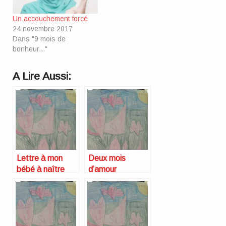
Un accouchement forcé
24 novembre 2017
Dans "9 mois de
bonheur..."
A Lire Aussi:
Lettre à mon
Deux mois
bébé à naître
d’amour