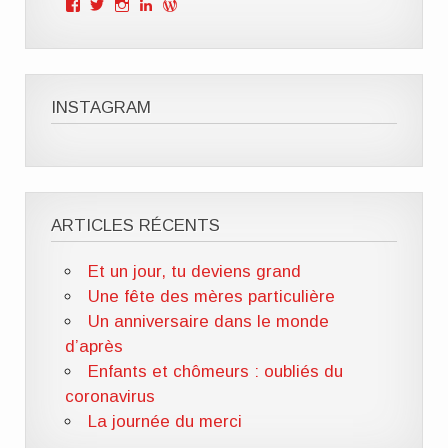
Voir
Voir
Voir
Voir
Voir
le
le
le
le
le
profil
profil
profil
profil
profil
de
de
de
de
de
Mille
ClOutteryck
milleviesdemaman
Clémence
cyberclem
Vies
sur
sur
outteryck
sur
de
Twitter
Instagram
sur
WordPress.org
INSTAGRAM
Maman
LinkedIn
sur
Facebook
ARTICLES RÉCENTS
Et un jour, tu deviens grand
Une fête des mères particulière
Un anniversaire dans le monde
d’après
Enfants et chômeurs : oubliés du
coronavirus
La journée du merci