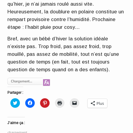
qu’hier, je n’ai jamais roulé aussi vite.
Heureusement, la doublure en polaire constitue un
rempart provisoire contre l’humidité. Prochaine
étape : l’habit pluie pour cosy…
Bref, avec un bébé d’hiver la solution idéale
n’existe pas. Trop froid, pas assez froid, trop
mouillé, pas assez de mobilité, tout n’est qu’une
question de temps (en fait, tout est toujours
question de temps quand on a des enfants).
Partager :
Cliquez
Cliquez
Cliquez
Cliquer
Cliquer
Plus
pour
pour
pour
pour
pour
partager
partager
partager
imprimer(ouvre
envoyer
sur
sur
sur
dans
un
Twitter(ouvre
Facebook(ouvre
Pinterest(ouvre
une
lien
dans
dans
dans
nouvelle
par
J’aime ça :
une
une
une
fenêtre)
e-
nouvelle
nouvelle
nouvelle
mail
fenêtre)
fenêtre)
fenêtre)
à
chargement…