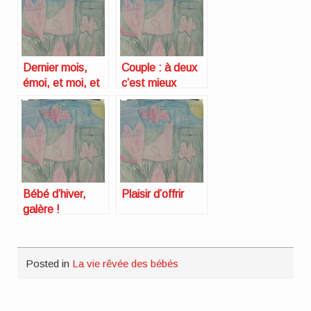
Dernier mois,
Couple : à deux
émoi, et moi, et
c’est mieux
moi !
Bébé d’hiver,
Plaisir d’offrir
galère !
Posted in
La vie rêvée des bébés