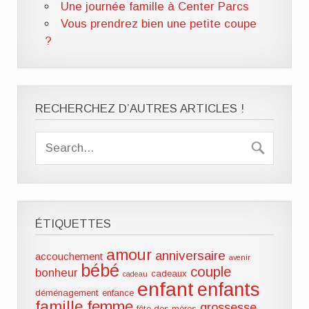
Une journée famille à Center Parcs
Vous prendrez bien une petite coupe
?
RECHERCHEZ D’AUTRES ARTICLES !
ÉTIQUETTES
amour
anniversaire
accouchement
avenir
bébé
couple
bonheur
cadeaux
cadeau
enfant
enfants
déménagement
enfance
famille
femme
grossesse
fête des mères