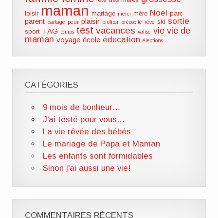
maman
Noël
loisir
mariage
mère
parc
merci
sortie
parent
plaisir
ski
partage
peur
profiter
précocité
rêve
test
vacances
vie
vie de
TAG
sport
temps
valise
maman
éducation
voyage
école
élections
CATÉGORIES
9 mois de bonheur…
J'ai testé pour vous…
La vie rêvée des bébés
Le mariage de Papa et Maman
Les enfants sont formidables
Sinon j'ai aussi une vie!
COMMENTAIRES RÉCENTS