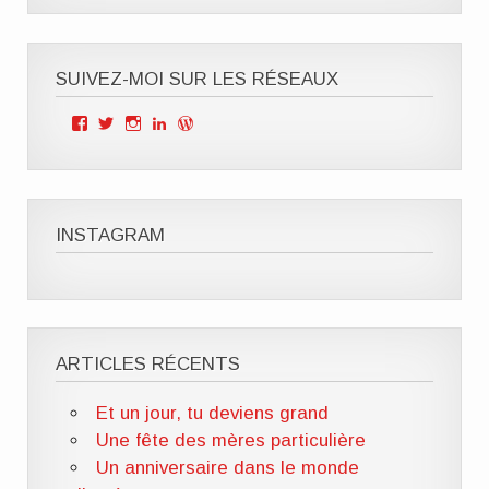
SUIVEZ-MOI SUR LES RÉSEAUX
Voir
Voir
Voir
Voir
Voir
le
le
le
le
le
profil
profil
profil
profil
profil
de
de
de
de
de
Mille
ClOutteryck
milleviesdemaman
Clémence
cyberclem
Vies
sur
sur
outteryck
sur
de
Twitter
Instagram
sur
WordPress.org
INSTAGRAM
Maman
LinkedIn
sur
Facebook
ARTICLES RÉCENTS
Et un jour, tu deviens grand
Une fête des mères particulière
Un anniversaire dans le monde