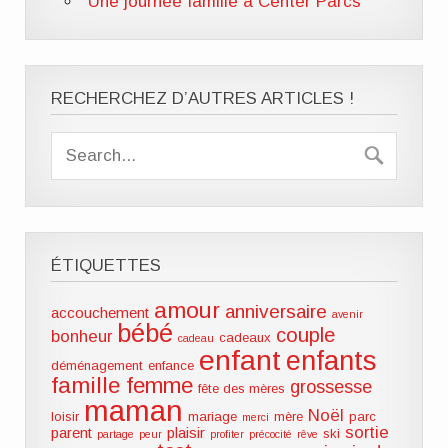
Une journée famille à Center Parcs
RECHERCHEZ D’AUTRES ARTICLES !
ÉTIQUETTES
amour
anniversaire
accouchement
avenir
bébé
couple
bonheur
cadeaux
cadeau
enfant
enfants
déménagement
enfance
famille
femme
grossesse
fête des mères
maman
Noël
loisir
mariage
mère
parc
merci
sortie
parent
plaisir
ski
partage
peur
profiter
précocité
rêve