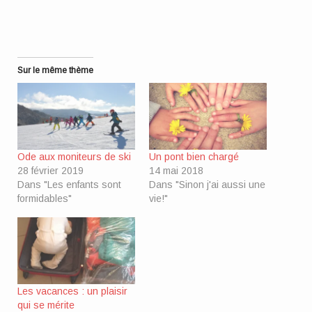
une
nouvelle
fenêtre)
Sur le même thème
Ode aux moniteurs de ski
Un pont bien chargé
28 février 2019
14 mai 2018
Dans "Les enfants sont
Dans "Sinon j'ai aussi une
formidables"
vie!"
Les vacances : un plaisir
qui se mérite