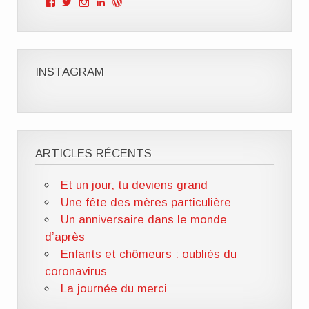
Voir
Voir
Voir
Voir
Voir
le
le
le
le
le
profil
profil
profil
profil
profil
de
de
de
de
de
Mille
ClOutteryck
milleviesdemaman
Clémence
cyberclem
Vies
sur
sur
outteryck
sur
de
Twitter
Instagram
sur
WordPress.org
INSTAGRAM
Maman
LinkedIn
sur
Facebook
ARTICLES RÉCENTS
Et un jour, tu deviens grand
Une fête des mères particulière
Un anniversaire dans le monde
d’après
Enfants et chômeurs : oubliés du
coronavirus
La journée du merci