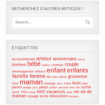
RECHERCHEZ D’AUTRES ARTICLES !
ÉTIQUETTES
amour
anniversaire
accouchement
avenir
bébé
couple
bonheur
cadeaux
cadeau
enfant
enfants
déménagement
enfance
famille
femme
grossesse
fête des mères
maman
Noël
loisir
mariage
mère
parc
merci
sortie
parent
plaisir
ski
partage
peur
profiter
précocité
rêve
test
vacances
vie
vie de
TAG
sport
temps
valise
maman
éducation
voyage
école
élections