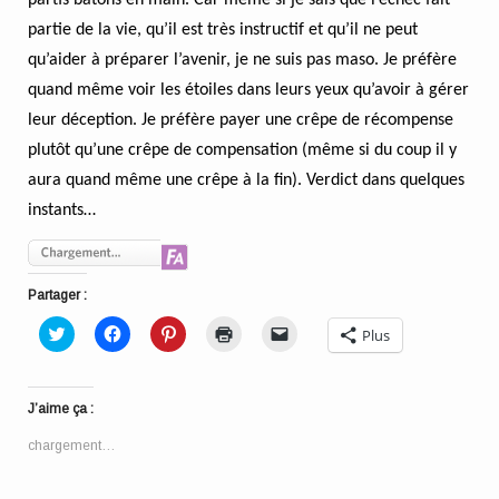
partie de la vie, qu’il est très instructif et qu’il ne peut
qu’aider à préparer l’avenir, je ne suis pas maso. Je préfère
quand même voir les étoiles dans leurs yeux qu’avoir à gérer
leur déception. Je préfère payer une crêpe de récompense
plutôt qu’une crêpe de compensation (même si du coup il y
aura quand même une crêpe à la fin). Verdict dans quelques
instants…
Partager :
Cliquez
Cliquez
Cliquez
Cliquer
Cliquer
Plus
pour
pour
pour
pour
pour
partager
partager
partager
imprimer(ouvre
envoyer
sur
sur
sur
dans
un
Twitter(ouvre
Facebook(ouvre
Pinterest(ouvre
une
lien
dans
dans
dans
nouvelle
par
J’aime ça :
une
une
une
fenêtre)
e-
nouvelle
nouvelle
nouvelle
mail
fenêtre)
fenêtre)
fenêtre)
à
chargement…
un
ami(ouvre
dans