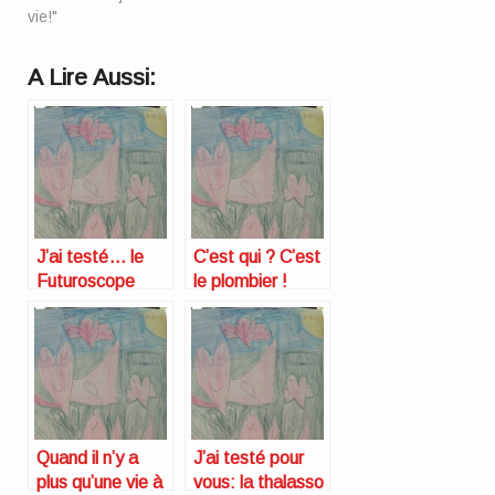
vie!"
A Lire Aussi:
J’ai testé… le
C’est qui ? C’est
Futuroscope
le plombier !
enceinte
Quand il n’y a
J’ai testé pour
plus qu’une vie à
vous: la thalasso