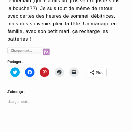
lendemain (qui m’a mis un gros ventre juste sous
la bouche??). Je suis tout de même de retour
avec certes des heures de sommeil débitrices,
mais des souvenirs plein la tête. Un mariage en
famille, avec son petit mari, ça recharge les
batteries !
Partager :
Cliquez
Cliquez
Cliquez
Cliquer
Cliquer
Plus
pour
pour
pour
pour
pour
partager
partager
partager
imprimer(ouvre
envoyer
sur
sur
sur
dans
un
Twitter(ouvre
Facebook(ouvre
Pinterest(ouvre
une
lien
dans
dans
dans
nouvelle
par
J’aime ça :
une
une
une
fenêtre)
e-
nouvelle
nouvelle
nouvelle
mail
fenêtre)
fenêtre)
fenêtre)
à
chargement…
un
ami(ouvre
dans
une
nouvelle
fenêtre)