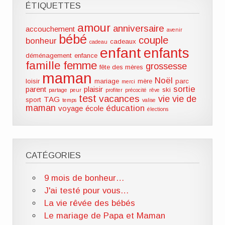
ÉTIQUETTES
amour
anniversaire
accouchement
avenir
bébé
couple
bonheur
cadeaux
cadeau
enfant
enfants
déménagement
enfance
famille
femme
grossesse
fête des mères
maman
Noël
loisir
mariage
mère
parc
merci
sortie
parent
plaisir
ski
partage
peur
profiter
précocité
rêve
test
vacances
vie
vie de
TAG
sport
temps
valise
maman
éducation
voyage
école
élections
CATÉGORIES
9 mois de bonheur…
J'ai testé pour vous…
La vie rêvée des bébés
Le mariage de Papa et Maman