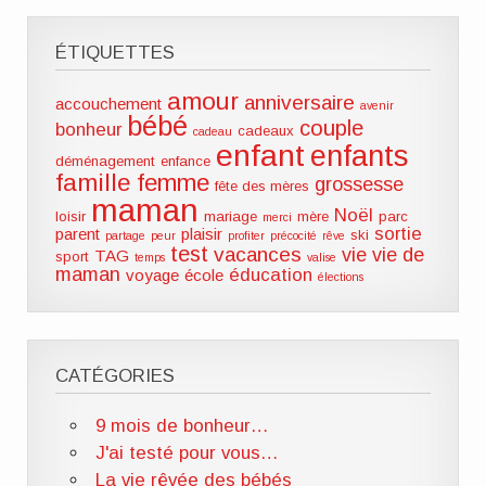
ÉTIQUETTES
amour
anniversaire
accouchement
avenir
bébé
couple
bonheur
cadeaux
cadeau
enfant
enfants
déménagement
enfance
famille
femme
grossesse
fête des mères
maman
Noël
loisir
mariage
mère
parc
merci
sortie
parent
plaisir
ski
partage
peur
profiter
précocité
rêve
test
vacances
vie
vie de
TAG
sport
temps
valise
maman
éducation
voyage
école
élections
CATÉGORIES
9 mois de bonheur…
J'ai testé pour vous…
La vie rêvée des bébés