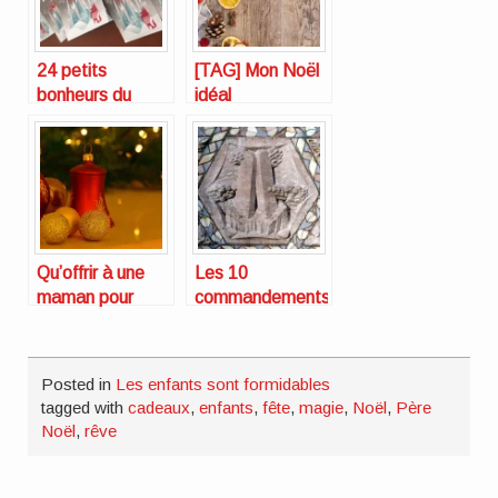
24 petits
[TAG] Mon Noël
bonheurs du
idéal
quotidien pour
attendre Noël :
mon calendrier
de l’Avent [TAG]
Qu’offrir à une
Les 10
maman pour
commandements
Noël ?
du jeune père
Posted in
Les enfants sont formidables
tagged with
cadeaux
,
enfants
,
fête
,
magie
,
Noël
,
Père
Noël
,
rêve