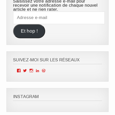
Saisissez votre adresse e-mail pour
recevoir une notification de chaque nouvel
article et ne rien rater.
Adresse
e-
mail
Et hop !
SUIVEZ-MOI SUR LES RÉSEAUX
Voir
Voir
Voir
Voir
Voir
le
le
le
le
le
profil
profil
profil
profil
profil
de
de
de
de
de
Mille
ClOutteryck
milleviesdemaman
Clémence
cyberclem
Vies
sur
sur
outteryck
sur
de
Twitter
Instagram
sur
WordPress.org
INSTAGRAM
Maman
LinkedIn
sur
Facebook