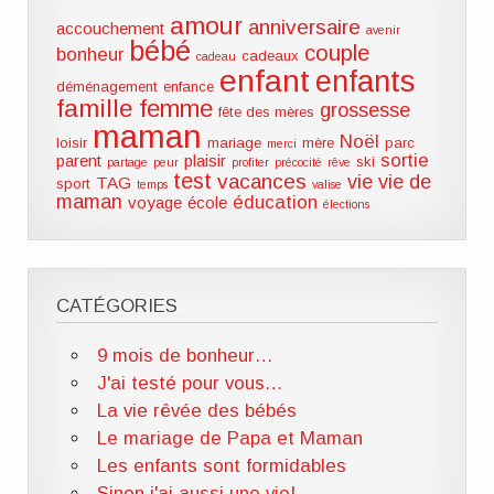
amour
anniversaire
accouchement
avenir
bébé
couple
bonheur
cadeaux
cadeau
enfant
enfants
déménagement
enfance
famille
femme
grossesse
fête des mères
maman
Noël
loisir
mariage
mère
parc
merci
sortie
parent
plaisir
ski
partage
peur
profiter
précocité
rêve
test
vacances
vie
vie de
TAG
sport
temps
valise
maman
éducation
voyage
école
élections
CATÉGORIES
9 mois de bonheur…
J'ai testé pour vous…
La vie rêvée des bébés
Le mariage de Papa et Maman
Les enfants sont formidables
Sinon j'ai aussi une vie!