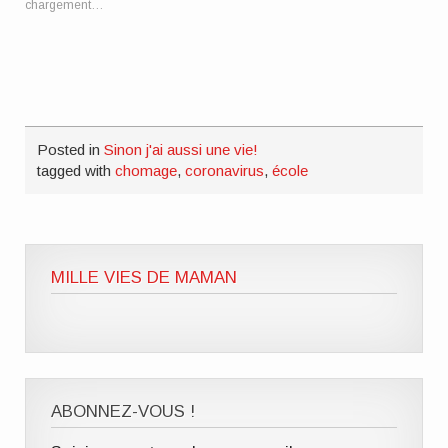
fenêtre)
fenêtre)
fenêtre)
à
chargement…
un
ami(ouvre
dans
une
nouvelle
fenêtre)
Posted in
Sinon j'ai aussi une vie!
tagged with
chomage
,
coronavirus
,
école
MILLE VIES DE MAMAN
ABONNEZ-VOUS !