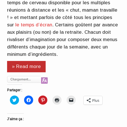
temps de cerveau disponible pour les multiples
réunions à distance et les « chut, maman travaille
! » et mettant parfois de côté tous les principes
sur
le temps d’écran
. Certains goûtent par avance
aux plaisirs (ou non) de la retraite. Chacun doit
rivaliser d’imagination pour composer deux menus
différents chaque jour de la semaine, avec un
minimum d’ingrédients.
» Read more
Partager :
Cliquez
Cliquez
Cliquez
Cliquer
Cliquer
Plus
pour
pour
pour
pour
pour
partager
partager
partager
imprimer(ouvre
envoyer
sur
sur
sur
dans
un
Twitter(ouvre
Facebook(ouvre
Pinterest(ouvre
une
lien
dans
dans
dans
nouvelle
par
J’aime ça :
une
une
une
fenêtre)
e-
nouvelle
nouvelle
nouvelle
mail