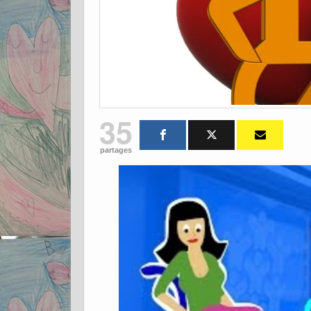
35
partages