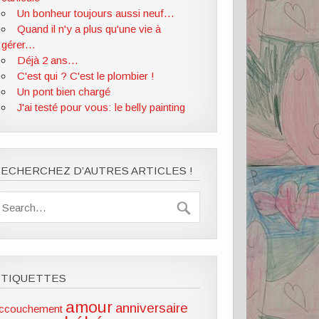
Un bonheur toujours aussi neuf...
Quand il n'y a plus qu'une vie à
gérer...
Déjà 2 ans...
C'est qui ? C'est le plombier !
Un pont bien chargé
J'ai testé pour vous: le belly painting
ECHERCHEZ D’AUTRES ARTICLES !
ÉTIQUETTES
amour
anniversaire
ccouchement