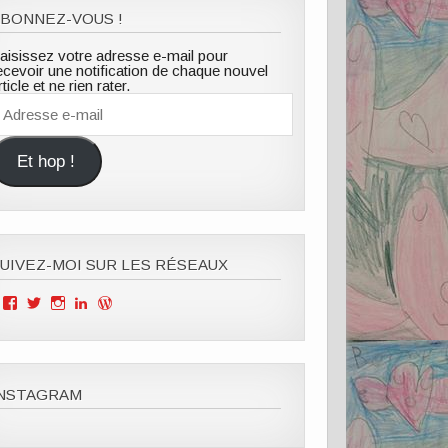
BONNEZ-VOUS !
aisissez votre adresse e-mail pour
ecevoir une notification de chaque nouvel
rticle et ne rien rater.
dresse
-
ail
Et hop !
UIVEZ-MOI SUR LES RÉSEAUX
Voir
Voir
Voir
Voir
Voir
le
le
le
le
le
profil
profil
profil
profil
profil
de
de
de
de
de
Mille
ClOutteryck
milleviesdemaman
Clémence
cyberclem
Vies
sur
sur
outteryck
sur
INSTAGRAM
de
Twitter
Instagram
sur
WordPress.org
Maman
LinkedIn
sur
Facebook