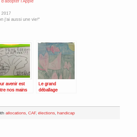
 d’adopter l’Apple
e 2017
 j'ai aussi une vie!"
ur avenir est
Le grand
tre nos mains
déballage
ith
allocations
,
CAF
,
élections
,
handicap