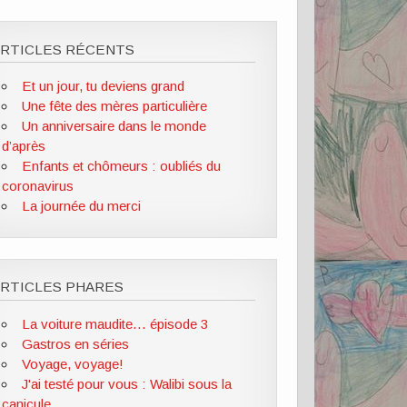
ARTICLES RÉCENTS
Et un jour, tu deviens grand
Une fête des mères particulière
Un anniversaire dans le monde
d’après
Enfants et chômeurs : oubliés du
coronavirus
La journée du merci
RTICLES PHARES
La voiture maudite... épisode 3
Gastros en séries
Voyage, voyage!
J'ai testé pour vous : Walibi sous la
canicule