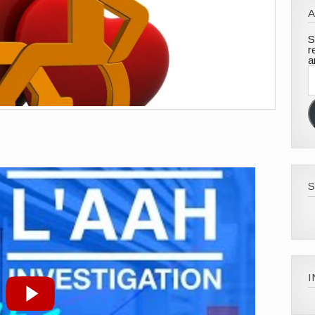
A
S
r
a
A
e
m
S