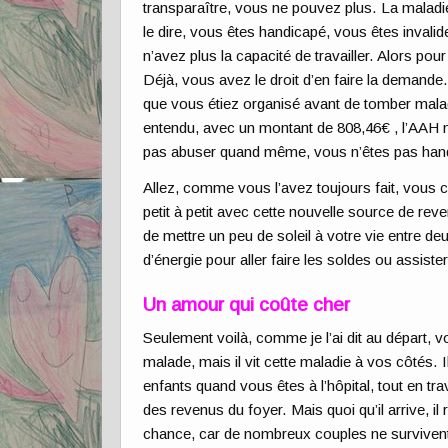
transparaître, vous ne pouvez plus. La maladie
le dire, vous êtes handicapé, vous êtes invalid
n’avez plus la capacité de travailler. Alors po
Déjà, vous avez le droit d’en faire la demand
que vous étiez organisé avant de tomber mal
entendu, avec un montant de 808,46€ , l’AAH n
pas abuser quand même, vous n’êtes pas han
Allez, comme vous l’avez toujours fait, vous c
petit à petit avec cette nouvelle source de reve
de mettre un peu de soleil à votre vie entre
d’énergie pour aller faire les soldes ou assist
Un amour qui coûte cher
Seulement voilà, comme je l’ai dit au départ, 
malade, mais il vit cette maladie à vos côtés. I
enfants quand vous êtes à l’hôpital, tout en trav
des revenus du foyer. Mais quoi qu’il arrive, 
chance, car de nombreux couples ne survivent 