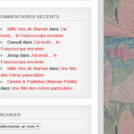
COMMENTAIRES RÉCENTS
Mille Vies de Maman
dans
J’ai
testé… le Futuroscope enceinte
Daoudi
dans
J’ai testé… le
Futuroscope enceinte
Jessp
dans
J’ai testé… le
Futuroscope enceinte
Mille Vies de Maman
dans
Une fête
des mères particulière
Dinette & Paillettes (Maman Pétille)
dans
Une fête des mères particulière
ARCHIVES
rchives