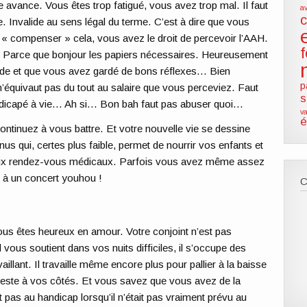
 avance. Vous êtes trop fatigué, vous avez trop mal. Il faut
a
e. Invalide au sens légal du terme. C’est à dire que vous
ur « compenser » cela, vous avez le droit de percevoir l’AAH.
e. Parce que bonjour les papiers nécessaires. Heureusement
ade et que vous avez gardé de bons réflexes… Bien
p
’équivaut pas du tout au salaire que vous perceviez. Faut
s
dicapé à vie… Ah si… Bon bah faut pas abuser quoi…
va
é
ontinuez à vous battre. Et votre nouvelle vie se dessine
nus qui, certes plus faible, permet de nourrir vos enfants et
 deux rendez-vous médicaux. Parfois vous avez même assez
er à un concert youhou !
vous êtes heureux en amour. Votre conjoint n’est pas
l vous soutient dans vos nuits difficiles, il s’occupe des
aillant. Il travaille même encore plus pour pallier à la baisse
il reste à vos côtés. Et vous savez que vous avez de la
pas au handicap lorsqu’il n’était pas vraiment prévu au