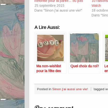
Réforme pour la parité… ou pas
10 raisons
25 septembre 2015
Watch
Dans "Sinon j'ai aussi une vie!"
18 octobr
Dans "Sinon
A Lire Aussi:
Ma non-wishlist
Quel choix du roi?
Le
pour la fête des
en
mères
Posted in
Sinon j'ai aussi une vie!
tagged w