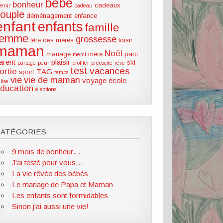
bébé
bonheur
cadeaux
venir
cadeau
couple
déménagement
enfance
enfant
enfants
famille
femme
grossesse
fête des mères
loisir
maman
Noël
mariage
mère
parc
merci
arent
plaisir
ski
partage
peur
profiter
précocité
rêve
test
vacances
ortie
TAG
sport
temps
vie
vie de maman
voyage
école
lise
ducation
élections
CATÉGORIES
9 mois de bonheur…
J'ai testé pour vous…
La vie rêvée des bébés
Le mariage de Papa et Maman
Les enfants sont formidables
Sinon j'ai aussi une vie!