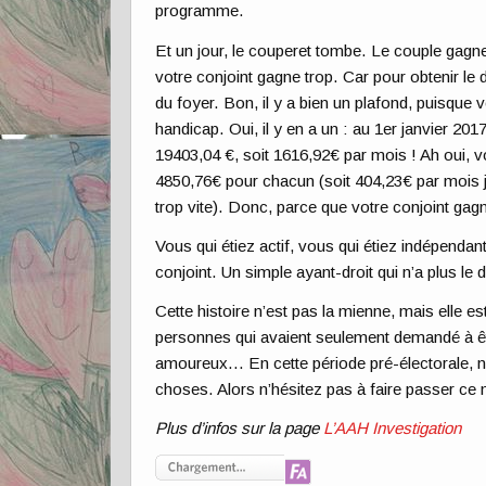
programme.
Et un jour, le couperet tombe. Le couple ga
votre conjoint gagne trop. Car pour obtenir le d
du foyer. Bon, il y a bien un plafond, puisque
handicap. Oui, il y en a un : au 1er janvier 20
19403,04 €, soit 1616,92€ par mois ! Ah oui,
4850,76€ pour chacun (soit 404,23€ par mois j
trop vite). Donc, parce que votre conjoint ga
Vous qui étiez actif, vous qui étiez indépend
conjoint. Un simple ayant-droit qui n’a plus le d
Cette histoire n’est pas la mienne, mais elle 
personnes qui avaient seulement demandé à être
amoureux… En cette période pré-électorale, n
choses. Alors n’hésitez pas à faire passer ce 
Plus d’infos sur la page
L’AAH Investigation