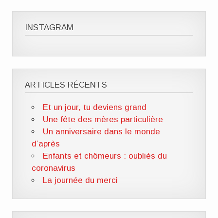
de
de
de
de
de
Mille
ClOutteryck
milleviesdemaman
Clémence
cyberclem
Vies
sur
sur
outteryck
sur
de
Twitter
Instagram
sur
WordPress.org
INSTAGRAM
Maman
LinkedIn
sur
Facebook
ARTICLES RÉCENTS
Et un jour, tu deviens grand
Une fête des mères particulière
Un anniversaire dans le monde
d’après
Enfants et chômeurs : oubliés du
coronavirus
La journée du merci