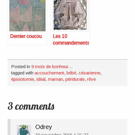
Dernier coucou
Les 10
commandements
du jeune père
Posted in
9 mois de bonheur...
tagged with
accouchement
,
bébé
,
césarienne
,
épisiotomie
,
idéal
,
maman
,
péridurale
,
rêve
3 comments
Odrey
30 novembre 2015 à 21:27