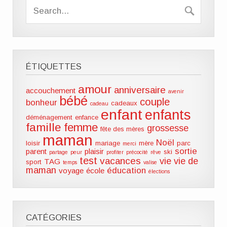
ÉTIQUETTES
amour
anniversaire
accouchement
avenir
bébé
couple
bonheur
cadeaux
cadeau
enfant
enfants
déménagement
enfance
famille
femme
grossesse
fête des mères
maman
Noël
loisir
mariage
mère
parc
merci
sortie
parent
plaisir
ski
partage
peur
profiter
précocité
rêve
test
vacances
vie
vie de
TAG
sport
temps
valise
maman
éducation
voyage
école
élections
CATÉGORIES