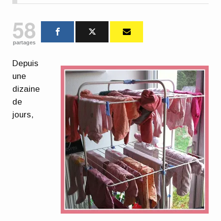
58
partages
Depuis
une
dizaine
de
jours,