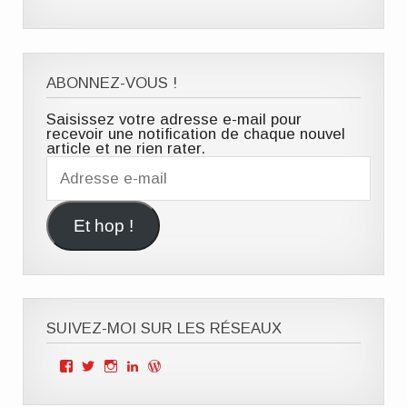
ABONNEZ-VOUS !
Saisissez votre adresse e-mail pour
recevoir une notification de chaque nouvel
article et ne rien rater.
Adresse
e-
mail
Et hop !
SUIVEZ-MOI SUR LES RÉSEAUX
Voir
Voir
Voir
Voir
Voir
le
le
le
le
le
profil
profil
profil
profil
profil