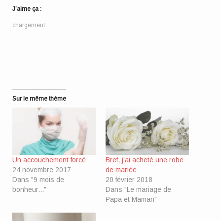
Twitter(ouvre
Facebook(ouvre
Pinterest(ouvre
une
lien
dans
dans
dans
nouvelle
par
J’aime ça :
une
une
une
fenêtre)
e-
nouvelle
nouvelle
nouvelle
mail
fenêtre)
fenêtre)
fenêtre)
à
chargement…
un
ami(ouvre
dans
une
nouvelle
fenêtre)
Sur le même thème
Un accouchement forcé
Bref, j’ai acheté une robe
24 novembre 2017
de mariée
Dans "9 mois de
20 février 2018
bonheur..."
Dans "Le mariage de
Papa et Maman"