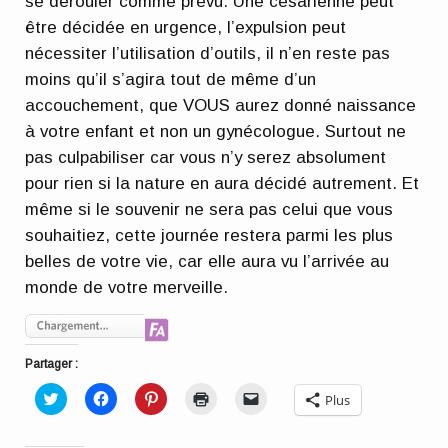
se dérouler comme prévu. Une césarienne peut
être décidée en urgence, l’expulsion peut
nécessiter l’utilisation d’outils, il n’en reste pas
moins qu’il s’agira tout de même d’un
accouchement, que VOUS aurez donné naissance
à votre enfant et non un gynécologue. Surtout ne
pas culpabiliser car vous n’y serez absolument
pour rien si la nature en aura décidé autrement. Et
même si le souvenir ne sera pas celui que vous
souhaitiez, cette journée restera parmi les plus
belles de votre vie, car elle aura vu l’arrivée au
monde de votre merveille.
Partager :
Cliquez
Cliquez
Cliquez
Cliquer
Cliquer
Plus
pour
pour
pour
pour
pour
partager
partager
partager
imprimer(ouvre
envoyer
sur
sur
sur
dans
un