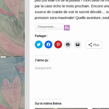
peu (ou était-ce de la pudeur? mon bébé ne mo
par la case écho le mois prochain. Encore un
source de crainte de voir le secret dévoilé… s
pression sera maximale! Quelle aventure, seu
Partager :
Cliquez
Cliquez
Cliquez
Cliquer
Cliquer
Plus
pour
pour
pour
pour
pour
partager
partager
partager
imprimer(ouvre
envoyer
sur
sur
sur
dans
un
Twitter(ouvre
Facebook(ouvre
Pinterest(ouvre
une
lien
dans
dans
dans
nouvelle
par
J’aime ça :
une
une
une
fenêtre)
e-
nouvelle
nouvelle
nouvelle
mail
chargement…
fenêtre)
fenêtre)
fenêtre)
à
un
ami(ouvre
dans
une
nouvelle
fenêtre)
Sur le même thème