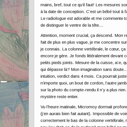
mains, bref, tout ce qu’il faut! Les mesures so
à la date de conception. C’est un bébé tout à f
Le radiologue est adorable et me commente tou
de distinguer le ventre de la tête…
Attention, moment crucial, ça descend. Mon r
fait de plus en plus vague, je me concentre su
je connais. La colonne vertébrale, le cœur, ça
encore je gère. Je fonds littéralement devant 
petits pieds joints. Mesure de la cuisse, aïe, q
qui dépasse là? Mon imagination sans doute
intuition, verdict dans 4 mois. Ca pourrait juste
n’importe quoi, un bout de cordon, l’autre jam
sur la photo du compte-rendu il n’y a plus rien
mystère reste entier.
Vu l’heure matinale, Micromoy dormait profo
(j’en aurais bien fait autant). Impossible de voi
correctement le bas de la colonne vertébrale, 