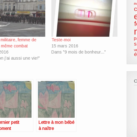
a
p
ilitaire, femme de
Teste-moi
s
 même combat
15 mars 2016
va
 2016
Dans "9 mois de bonheur..."
é
 j'ai aussi une vie!"
rnier petit
Lettre à mon bébé
oment
à naître