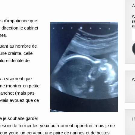
A
S
us d’impatience que
r
a
direction le cabinet
A
e
nes.
m
quant au nombre de
une crainte, celle
ture identité de
’y a vraiment que
S
me montrer en petite
manchot (mais pas
. Mais avouez que ce
e je souhaite garder
s besoin de fermer les yeux au moment opportun, mais je ne
deux yeux, un cerveau, une paire de narines et de petites