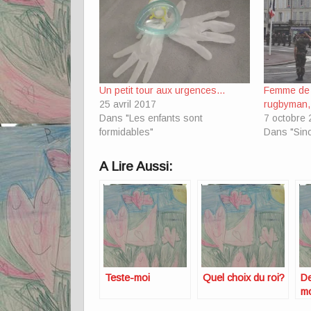
Un petit tour aux urgences…
Femme de m
25 avril 2017
rugbyman,
Dans "Les enfants sont
7 octobre
formidables"
Dans "Sinon
A Lire Aussi:
Teste-moi
Quel choix du roi?
De
m