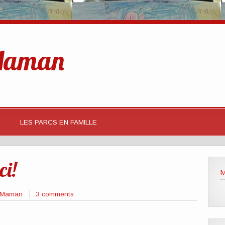
 Maman
LES PARCS EN FAMILLE
ci!
M
e Maman
3 comments