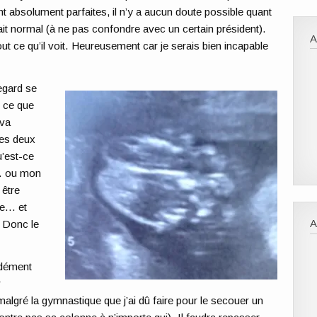
nt absolument parfaites, il n’y a aucun doute possible quant
ait normal (à ne pas confondre avec un certain président).
t ce qu’il voit. Heureusement car je serais bien incapable
egard se
r ce que
 va
ces deux
u’est-ce
… ou mon
 être
be… et
A
. Donc le
ndément
r
malgré la gymnastique que j’ai dû faire pour le secouer un