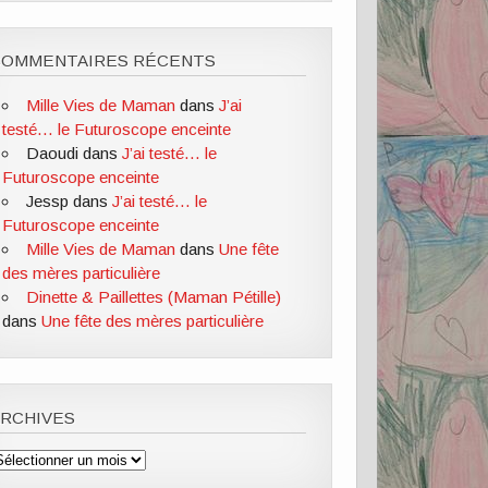
COMMENTAIRES RÉCENTS
Mille Vies de Maman
dans
J’ai
testé… le Futuroscope enceinte
Daoudi
dans
J’ai testé… le
Futuroscope enceinte
Jessp
dans
J’ai testé… le
Futuroscope enceinte
Mille Vies de Maman
dans
Une fête
des mères particulière
Dinette & Paillettes (Maman Pétille)
dans
Une fête des mères particulière
ARCHIVES
rchives