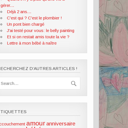
gérer...
Déjà 2 ans...
C'est qui ? C'est le plombier !
Un pont bien chargé
J'ai testé pour vous: le belly painting
Et si on restait amis toute la vie ?
Lettre à mon bébé à naître
ECHERCHEZ D’AUTRES ARTICLES !
ÉTIQUETTES
amour
anniversaire
ccouchement