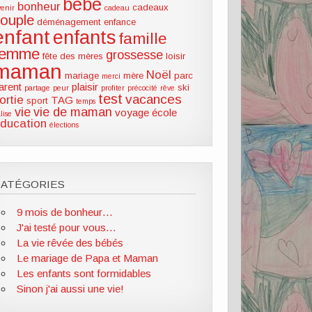
bébé
bonheur
cadeaux
venir
cadeau
couple
déménagement
enfance
enfant
enfants
famille
femme
grossesse
fête des mères
loisir
maman
Noël
mariage
mère
parc
merci
arent
plaisir
ski
partage
peur
profiter
précocité
rêve
test
vacances
ortie
TAG
sport
temps
vie
vie de maman
voyage
école
lise
ducation
élections
CATÉGORIES
9 mois de bonheur…
J'ai testé pour vous…
La vie rêvée des bébés
Le mariage de Papa et Maman
Les enfants sont formidables
Sinon j'ai aussi une vie!