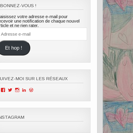
BONNEZ-VOUS !
aisissez votre adresse e-mail pour
ecevoir une notification de chaque nouvel
rticle et ne rien rater.
dresse
-
ail
Et hop !
UIVEZ-MOI SUR LES RÉSEAUX
Voir
Voir
Voir
Voir
Voir
le
le
le
le
le
profil
profil
profil
profil
profil
de
de
de
de
de
Mille
ClOutteryck
milleviesdemaman
Clémence
cyberclem
Vies
sur
sur
outteryck
sur
INSTAGRAM
de
Twitter
Instagram
sur
WordPress.org
Maman
LinkedIn
sur
Facebook