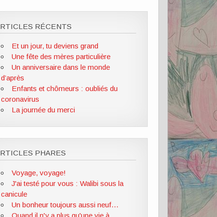
ARTICLES RÉCENTS
Et un jour, tu deviens grand
Une fête des mères particulière
Un anniversaire dans le monde
d’après
Enfants et chômeurs : oubliés du
coronavirus
La journée du merci
RTICLES PHARES
Voyage, voyage!
J'ai testé pour vous : Walibi sous la
canicule
Un bonheur toujours aussi neuf...
Quand il n'y a plus qu'une vie à