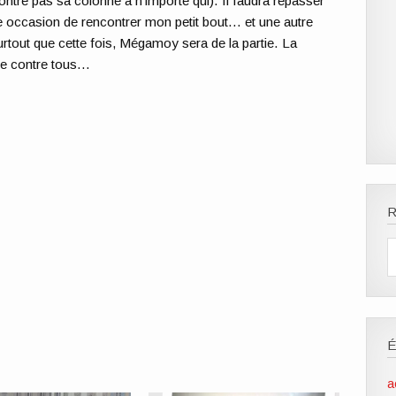
ntre pas sa colonne à n’importe qui). Il faudra repasser
e occasion de rencontrer mon petit bout… et une autre
urtout que cette fois, Mégamoy sera de la partie. La
le contre tous…
R
a