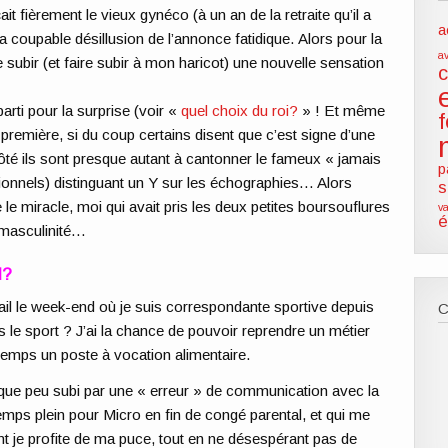
 fièrement le vieux gynéco (à un an de la retraite qu’il a
a
 coupable désillusion de l’annonce fatidique. Alors pour la
a
 subir (et faire subir à mon haricot) une nouvelle sensation
arti pour la surprise (voir «
quel choix du roi?
» ! Et même
a première, si du coup certains disent que c’est signe d’une
e côté ils sont presque autant à cantonner le fameux « jamais
p
sionnels) distinguant un Y sur les échographies… Alors
s
 miracle, moi qui avait pris les deux petites boursouflures
va
é
 masculinité…
l?
ail le week-end où je suis correspondante sportive depuis
s le sport ? J’ai la chance de pouvoir reprendre un métier
temps un poste à vocation alimentaire.
elque peu subi par une « erreur » de communication avec la
mps plein pour Micro en fin de congé parental, et qui me
t je profite de ma puce, tout en ne désespérant pas de