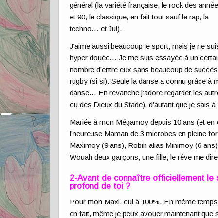
général (la variété française, le rock des anné
et 90, le classique, en fait tout sauf le rap, la
techno… et Jul).
J’aime aussi beaucoup le sport, mais je ne sui
hyper douée… Je me suis essayée à un certai
nombre d’entre eux sans beaucoup de succès 
rugby (si si). Seule la danse a connu grâce à 
danse… En revanche j’adore regarder les autr
ou des Dieux du Stade), d’autant que je sais à q
Mariée à mon Mégamoy depuis 10 ans (et en cou
l’heureuse Maman de 3 microbes en pleine fo
Maximoy (9 ans), Robin alias Minimoy (6 ans)
Wouah deux garçons, une fille, le rêve me dir
2-Avant de connaître officiellement le 
profond de toi ?
Pour mon Maxi, oui à 100%. En même temps je
en fait, même je peux avouer maintenant que su