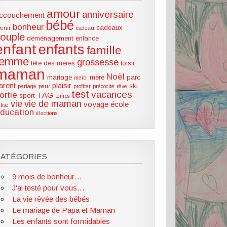
amour
anniversaire
ccouchement
bébé
bonheur
cadeaux
venir
cadeau
couple
déménagement
enfance
enfant
enfants
famille
femme
grossesse
fête des mères
loisir
maman
Noël
mariage
mère
parc
merci
arent
plaisir
ski
partage
peur
profiter
précocité
rêve
test
vacances
ortie
TAG
sport
temps
vie
vie de maman
voyage
école
lise
ducation
élections
CATÉGORIES
9 mois de bonheur…
J'ai testé pour vous…
La vie rêvée des bébés
Le mariage de Papa et Maman
Les enfants sont formidables