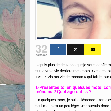
32
partages
Depuis plus de deux ans que je vous confie mo
sur la vraie vie derrière mes mots. C’est en to
TAG « Vis ma vie de maman » qui fait le tour d
1-Présentes toi en quelques mots, com
prénoms ? Quel âge ont-ils ?
En quelques mots, je suis Clémence. Bon c’e
seul mot c’est un peu léger. Je poursuis donc.