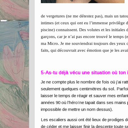
de vergetures (ne me détestez pas), mais un tatou
intimes (et ceux qui ont eu l’immense privilège d
piscine) connaissent. Des volutes et les initiale
garçons, car je n’ai pas encore trouvé le temps (et
ma Micro. Je me souviendrai toujours des yeux 
faits, qui découvrait avec émotion que je les ava
5-As-tu déjà vécu une situation où ton
Je ne compte plus le nombre de fois où j’ai r
seulement quelques centimètres du sol. Parfois
laisser le temps de réagir et sauver mes enf
années 90 où l’héroïne tapait dans ses mains 
impossible de mettre un nom dessus).
Les escaliers aussi ont été lieux de prodiges 
de céder et me laisser finir la descente toute s