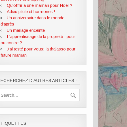
Qu'offrir à une maman pour Noël ?
Adieu pilule et hormones !
Un anniversaire dans le monde
d'après
Un mariage enceinte
L'apprentissage de la propreté : pour
ou contre ?
J'ai testé pour vous: la thalasso pour
future maman
ECHERCHEZ D’AUTRES ARTICLES !
ÉTIQUETTES