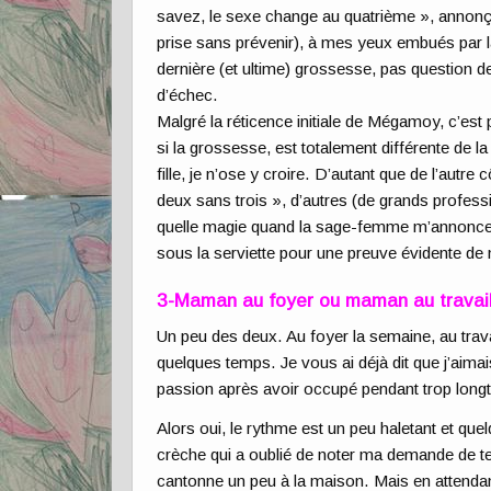
savez, le sexe change au quatrième », annonçait
prise sans prévenir), à mes yeux embués par la
dernière (et ultime) grossesse, pas question de
d’échec.
Malgré la réticence initiale de Mégamoy, c’est p
si la grossesse, est totalement différente de l
fille, je n’ose y croire. D’autant que de l’autr
deux sans trois », d’autres (de grands profes
quelle magie quand la sage-femme m’annonce le
sous la serviette pour une preuve évidente de
3-Maman au foyer ou maman au travai
Un peu des deux. Au foyer la semaine, au trav
quelques temps. Je vous ai déjà dit que j’aimai
passion après avoir occupé pendant trop long
Alors oui, le rythme est un peu haletant et qu
crèche qui a oublié de noter ma demande de te
cantonne un peu à la maison. Mais en attendan