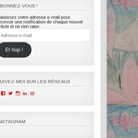
BONNEZ-VOUS !
aisissez votre adresse e-mail pour
ecevoir une notification de chaque nouvel
rticle et ne rien rater.
dresse
-
ail
Et hop !
UIVEZ-MOI SUR LES RÉSEAUX
Voir
Voir
Voir
Voir
Voir
le
le
le
le
le
profil
profil
profil
profil
profil
de
de
de
de
de
Mille
ClOutteryck
milleviesdemaman
Clémence
cyberclem
Vies
sur
sur
outteryck
sur
INSTAGRAM
de
Twitter
Instagram
sur
WordPress.org
Maman
LinkedIn
sur
Facebook