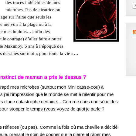
des traces indélébiles de mes
A
microbes. Pas de cicatrice ou
age sur l’aine que seuls les
e me voir à la plage ou à la
s de mes loulous… enfin des
 le courage) d’aller faire ajouter
de Maximoy, 6 ans à l’époque des
is dessinés sur moi « pour toute la vie »…
 instinct de maman a pris le dessus ?
attrapé mes microbes (surtout mon Mini casse-cou) à
 j’ai l’impression que le monde se met à ralentir pour me
ants d’une catastrophe certaine… Comme dans une série des
pour stopper le temps (vous voyez de quoi je parle ?
de réflexes (ou pas). Comme la fois où ma cheville a décidé
eule, prenant le soin de cogner sur la pierre et râper mes