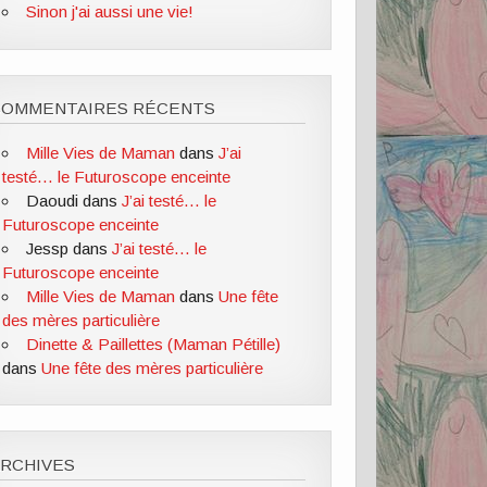
Sinon j'ai aussi une vie!
COMMENTAIRES RÉCENTS
Mille Vies de Maman
dans
J’ai
testé… le Futuroscope enceinte
Daoudi
dans
J’ai testé… le
Futuroscope enceinte
Jessp
dans
J’ai testé… le
Futuroscope enceinte
Mille Vies de Maman
dans
Une fête
des mères particulière
Dinette & Paillettes (Maman Pétille)
dans
Une fête des mères particulière
ARCHIVES