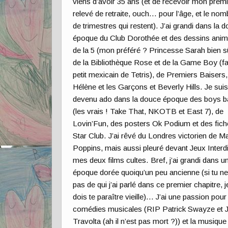
viens d’avoir 35 ans (et de recevoir mon premi
relevé de retraite, ouch… pour l’âge, et le nom
de trimestres qui restent). J’ai grandi dans la 
époque du Club Dorothée et des dessins ani
de la 5 (mon préféré ? Princesse Sarah bien sû
de la Bibliothèque Rose et de la Game Boy (f
petit mexicain de Tetris), de Premiers Baisers,
Hélène et les Garçons et Beverly Hills. Je sui
devenu ado dans la douce époque des boys 
(les vrais ! Take That, NKOTB et East 7), de
Lovin’Fun, des posters Ok Podium et des fic
Star Club. J’ai rêvé du Londres victorien de M
Poppins, mais aussi pleuré devant Jeux Interdi
mes deux films cultes. Bref, j’ai grandi dans u
époque dorée quoiqu’un peu ancienne (si tu ne
pas de qui j’ai parlé dans ce premier chapitre, j
dois te paraître vieille)… J’ai une passion pour
comédies musicales (RIP Patrick Swayze et 
Travolta (ah il n’est pas mort ?)) et la musique