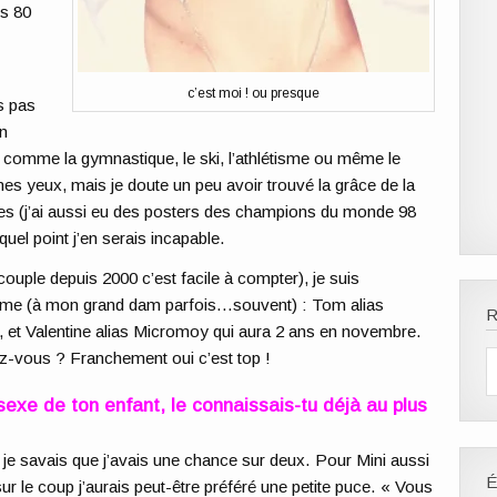
es 80
c’est moi ! ou presque
s pas
n
comme la gymnastique, le ski, l’athlétisme ou même le
mes yeux, mais je doute un peu avoir trouvé la grâce de la
es (j’ai aussi eu des posters des champions du monde 98
uel point j’en serais incapable.
ple depuis 2000 c’est facile à compter), je suis
rme (à mon grand dam parfois…souvent) : Tom alias
R
, et Valentine alias Micromoy qui aura 2 ans en novembre.
ez-vous ? Franchement oui c’est top !
sexe de ton enfant, le connaissais-tu déjà au plus
 savais que j’avais une chance sur deux. Pour Mini aussi
r le coup j’aurais peut-être préféré une petite puce. « Vous