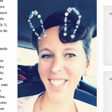
er
bre
douce
més
r !),
an du
s
bands
hes
ary
ts,
ne
A
 sais
e
 les
John
 en