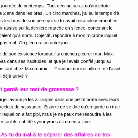
e journée de printemps. Tout ceci ne serait qu’anecdote
e 2 ans dans les bras. En cinq marches, j’ai eu le temps d’à
ns les bras de son père qui se trouvait miraculeusement en
nir assise sur la dernière marche en silence, contenant le
aient qu’à sortir. Objectif, répondre à mon microbe inquiet
as mal. On pleurera un autre jour.
e de son existence lorsque j’ai entendu pleurer mon Maxi
pas dans ses habitudes, et que je l’avais confié jusqu’au
us tard chez Maximamie… Pourtant dormir ailleurs ne l’avait
 déjà arrivé ?
t gardé leur test de grossesse ?
i je l’avoue je les ai rangés dans une petite boîte avec leurs
acelets de naissance. Bizarre de se dire qu’on garde un truc
r lequel on a fait pipi, mais je ne peux me résoudre à les
ter tant ils ont été synonymes d’immense joie.
 As-tu du mal à te séparer des affaires de tes