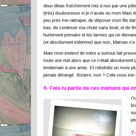
deux tibias fraîchement mis à nus par une joli
(très) douloureuse si je n’avais eu mon Maxi d
peu près me rattraper, de déposer mon fils da
bas, de continuer ma chute sans bruit, et de fi
hurlement primaire et les larmes qui ne demand
(et absolument indemne) que non, Maman n’a p
Mais mon instinct de mère a surtout fait preuv
toute une nuit alors que ce n’était absolument 
lendemain à une amie. Et rebelotte un mois pl
jamais dérangé. Bizarre, non ? Cela vous est-il
6- Fais-tu partie de ces mamans qui on
Ou
br
su
je
7-