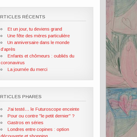
ARTICLES RÉCENTS
Et un jour, tu deviens grand
Une fête des mères particulière
Un anniversaire dans le monde
d’après
Enfants et chômeurs : oubliés du
coronavirus
La journée du merci
RTICLES PHARES
J'ai testé... le Futuroscope enceinte
Pour ou contre "le petit dernier" ?
Gastros en séries
Londres entre copines : option
découverte et shopping