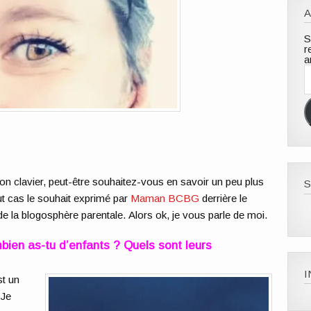
A
S
r
a
A
e
m
n clavier, peut-être souhaitez-vous en savoir un peu plus
S
ut cas le souhait exprimé par
Maman BCBG
derrière le
e la blogosphère parentale. Alors ok, je vous parle de moi.
bien as-tu d’enfants ? Quels sont leurs
st un
 Je