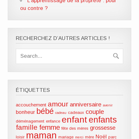
L'apprentissage de la propreté : pour
ou contre ?
RECHERCHEZ D’AUTRES ARTICLES !
ÉTIQUETTES
amour
anniversaire
accouchement
avenir
bébé
couple
bonheur
cadeaux
cadeau
enfant
enfants
déménagement
enfance
famille
femme
grossesse
fête des mères
maman
Noël
loisir
mariage
mère
parc
merci