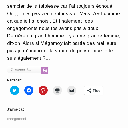
sembler de la faiblesse car j’ai toujours échoué.
Oui, je n’ai pas vraiment insisté. Mais c’est comme
ça que je l’ai choisi. Et finalement, ces
engagements nous les avons pris à deux.
Derrière un grand homme il y a une grande femme,
dit-on. Alors si Mégamoy fait partie des meilleurs,
puis-je m’accorder la vanité de penser que je le
suis également ?…
Partager :
Cliquez
Cliquez
Cliquez
Cliquer
Cliquer
Plus
pour
pour
pour
pour
pour
partager
partager
partager
imprimer(ouvre
envoyer
sur
sur
sur
dans
un
Twitter(ouvre
Facebook(ouvre
Pinterest(ouvre
une
lien
dans
dans
dans
nouvelle
par
J’aime ça :
une
une
une
fenêtre)
e-
nouvelle
nouvelle
nouvelle
mail
fenêtre)
fenêtre)
fenêtre)
à
chargement…
un
ami(ouvre