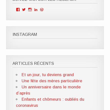
Voir
Voir
Voir
Voir
Voir
le
le
le
le
le
profil
profil
profil
profil
profil
de
de
de
de
de
Mille
ClOutteryck
milleviesdemaman
Clémence
cyberclem
Vies
sur
sur
outteryck
sur
de
Twitter
Instagram
sur
WordPress.org
INSTAGRAM
Maman
LinkedIn
sur
Facebook
ARTICLES RÉCENTS
Et un jour, tu deviens grand
Une fête des mères particulière
Un anniversaire dans le monde
d’après
Enfants et chômeurs : oubliés du
coronavirus