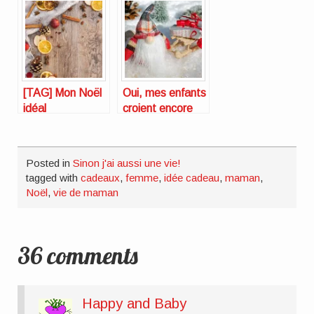
attendre Noël :
maman
mon calendrier
de l’Avent [TAG]
[TAG] Mon Noël
Oui, mes enfants
idéal
croient encore
au Père Noël
Posted in
Sinon j'ai aussi une vie!
tagged with
cadeaux
,
femme
,
idée cadeau
,
maman
,
Noël
,
vie de maman
36 comments
Happy and Baby