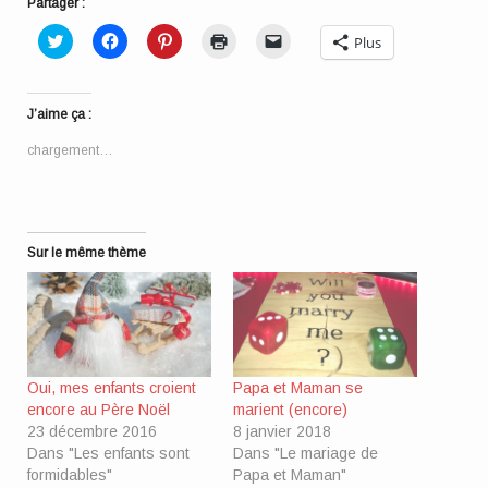
Partager :
Cliquez
Cliquez
Cliquez
Cliquer
Cliquer
Plus
pour
pour
pour
pour
pour
partager
partager
partager
imprimer(ouvre
envoyer
sur
sur
sur
dans
un
Twitter(ouvre
Facebook(ouvre
Pinterest(ouvre
une
lien
dans
dans
dans
nouvelle
par
J’aime ça :
une
une
une
fenêtre)
e-
nouvelle
nouvelle
nouvelle
mail
fenêtre)
fenêtre)
fenêtre)
à
chargement…
un
ami(ouvre
dans
une
nouvelle
fenêtre)
Sur le même thème
Oui, mes enfants croient
Papa et Maman se
encore au Père Noël
marient (encore)
23 décembre 2016
8 janvier 2018
Dans "Les enfants sont
Dans "Le mariage de
formidables"
Papa et Maman"