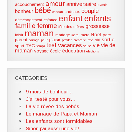
amour
anniversaire
accouchement
avenir
bébé
couple
bonheur
cadeaux
cadeau
enfant
enfants
déménagement
enfance
famille
femme
grossesse
fête des mères
maman
Noël
loisir
mariage
mère
parc
merci
sortie
parent
plaisir
ski
partage
peur
profiter
précocité
rêve
test
vacances
vie
vie de
TAG
sport
temps
valise
maman
éducation
voyage
école
élections
CATÉGORIES
9 mois de bonheur…
J'ai testé pour vous…
La vie rêvée des bébés
Le mariage de Papa et Maman
Les enfants sont formidables
Sinon j'ai aussi une vie!