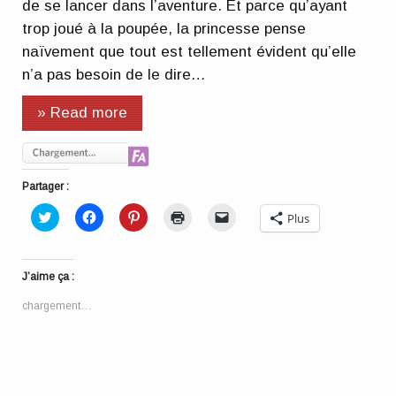
de se lancer dans l’aventure. Et parce qu’ayant
trop joué à la poupée, la princesse pense
naïvement que tout est tellement évident qu’elle
n’a pas besoin de le dire…
» Read more
Partager :
Cliquez
Cliquez
Cliquez
Cliquer
Cliquer
Plus
pour
pour
pour
pour
pour
partager
partager
partager
imprimer(ouvre
envoyer
sur
sur
sur
dans
un
Twitter(ouvre
Facebook(ouvre
Pinterest(ouvre
une
lien
dans
dans
dans
nouvelle
par
J’aime ça :
une
une
une
fenêtre)
e-
nouvelle
nouvelle
nouvelle
mail
fenêtre)
fenêtre)
fenêtre)
à
chargement…
un
ami(ouvre
dans
une
nouvelle
fenêtre)