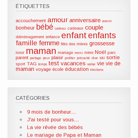
ÉTIQUETTES
amour
anniversaire
accouchement
avenir
bébé
couple
bonheur
cadeaux
cadeau
enfant
enfants
déménagement
enfance
famille
femme
grossesse
fête des mères
maman
Noël
loisir
mariage
mère
parc
merci
sortie
parent
plaisir
ski
partage
peur
profiter
précocité
rêve
test
vacances
vie
vie de
TAG
sport
temps
valise
maman
éducation
voyage
école
élections
CATÉGORIES
9 mois de bonheur…
J'ai testé pour vous…
La vie rêvée des bébés
Le mariage de Papa et Maman