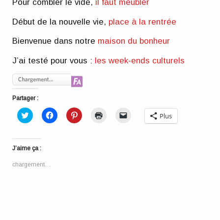
Pour combler le vide,
il faut meubler
Début de la nouvelle vie,
place à la rentrée
Bienvenue dans notre
maison du bonheur
J’ai testé pour vous :
les week-ends culturels
Partager :
Cliquez
Cliquez
Cliquez
Cliquer
Cliquer
Plus
pour
pour
pour
pour
pour
partager
partager
partager
imprimer(ouvre
envoyer
sur
sur
sur
dans
un
Twitter(ouvre
Facebook(ouvre
Pinterest(ouvre
une
lien
dans
dans
dans
nouvelle
par
J’aime ça :
une
une
une
fenêtre)
e-
nouvelle
nouvelle
nouvelle
mail
fenêtre)
fenêtre)
fenêtre)
à
chargement…
un
ami(ouvre
dans
une
nouvelle
fenêtre)