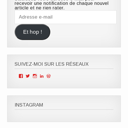
recevoir une notification de chaque nouvel
article et ne rien rater.
Adresse
e-
mail
Et hop !
SUIVEZ-MOI SUR LES RÉSEAUX
Voir
Voir
Voir
Voir
Voir
le
le
le
le
le
profil
profil
profil
profil
profil
de
de
de
de
de
Mille
ClOutteryck
milleviesdemaman
Clémence
cyberclem
Vies
sur
sur
outteryck
sur
de
Twitter
Instagram
sur
WordPress.org
INSTAGRAM
Maman
LinkedIn
sur
Facebook